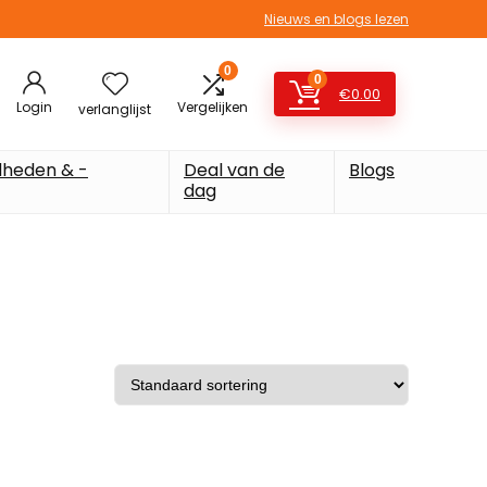
Nieuws en blogs lezen
0
0
€
0.00
Login
Vergelijken
verlanglijst
heden & -
Deal van de
Blogs
dag