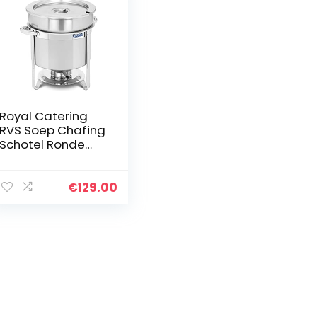
Royal Catering
RVS Soep Chafing
Schotel Ronde
Buffet Stoofpot
Saus Voedsel
Warmer 10.5L
€
129.00
RCCD-11-220
(Voedsel
Container Ø…