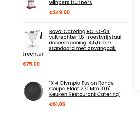
wijnpers fruitpers
€
249.00
Royal Catering RC-OF04
vultrechter 1,8 l roestvrij staal
doseeropening: 4,5,6 mm
standaard met opvangbak
trechter…
€
75.00
"X 4 Olympia Fusion Ronde
Coupe Plaat 270Mm 10.6"
Keuken Restaurant Catering"
€
61.06