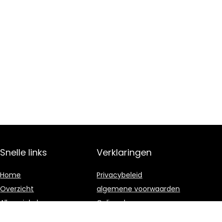
Snelle links
Verklaringen
Home
Privacybeleid
Overzicht
algemene voorwaarden
Alles winkelen
Gelieerde
openbaarmaking
Blogs