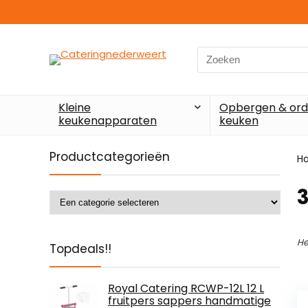
Search
for:
Kleine
Opbergen & ord
keukenapparaten
keuken
Productcategorieën
H
‎
He
Topdeals!!
Royal Catering RCWP-12L 12 L
fruitpers sappers handmatige