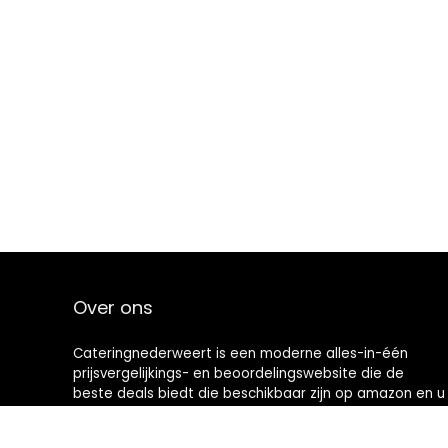
Over ons
Cateringnederweert is een moderne alles-in-één
prijsvergelijkings- en beoordelingswebsite die de
beste deals biedt die beschikbaar zijn op amazon en u
op de hoogte houdt via de laatst toegevoegde blogs.
Alle afbeeldingen zijn auteursrechtelijk beschermd