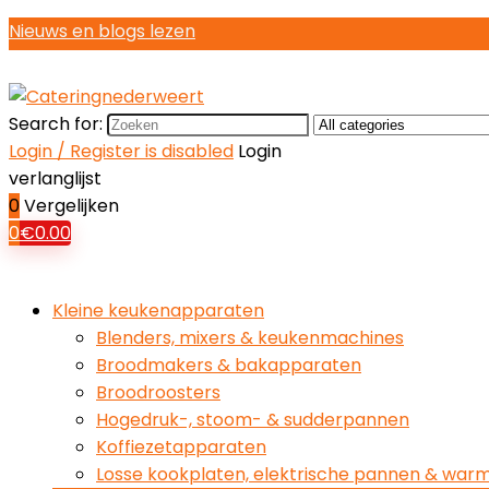
Nieuws en blogs lezen
Search for:
Login / Register is disabled
Login
verlanglijst
0
Vergelijken
0
€
0.00
Kleine keukenapparaten
Blenders, mixers & keukenmachines
Broodmakers & bakapparaten
Broodroosters
Hogedruk-, stoom- & sudderpannen
Koffiezetapparaten
Losse kookplaten, elektrische pannen & war