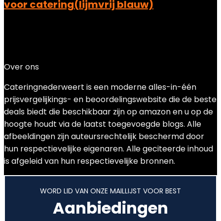
voor catering(lijmvrij blauw)
Added to wishlist
Removed from wishlist
0
Add to compare
€
11.05
Over ons
Cateringnederweert is een moderne alles-in-één
prijsvergelijkings- en beoordelingswebsite die de beste
deals biedt die beschikbaar zijn op amazon en u op de
hoogte houdt via de laatst toegevoegde blogs. Alle
afbeeldingen zijn auteursrechtelijk beschermd door
hun respectievelijke eigenaren. Alle geciteerde inhoud
is afgeleid van hun respectievelijke bronnen.
WORD LID VAN ONZE MAILLIJST VOOR BEST
Aanbiedingen