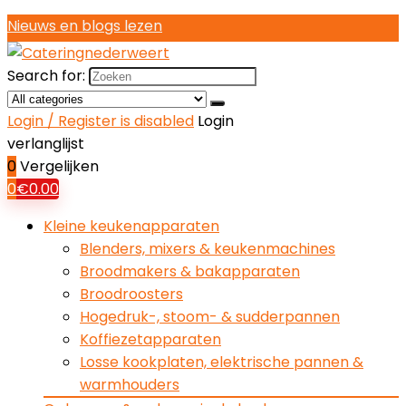
Nieuws en blogs lezen
Search for:
Login / Register is disabled
Login
verlanglijst
0
Vergelijken
0
€
0.00
Kleine keukenapparaten
Blenders, mixers & keukenmachines
Broodmakers & bakapparaten
Broodroosters
Hogedruk-, stoom- & sudderpannen
Koffiezetapparaten
Losse kookplaten, elektrische pannen &
warmhouders