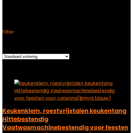
‎18 x 4 x 4 cm; 130.5 gram
Filter
Het enkele resultaat weergeven
Added to wishlist
Removed from wishlist
0
Add to compare
Keukenklem, roestvrijstalen keukentang
Hittebestendig
Vaatwasmachinebestendig voor feesten