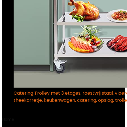
Catering Trolley met 3 etages, roestvrij staal, vloer
theekarretje, keukenwagen, catering, opslag, trol
€
107.00
Home
Product Afmetingen pakket
‎18 x 4 x 4 cm; 130.5
gram