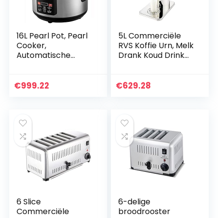
16L Pearl Pot, Pearl
5L Commerciële
Cooker,
RVS Koffie Urn, Melk
Automatische
Drank Koud Drink
Pearl Cassave Pot,
Water Lemonade
Non-Stick
Dispenser met
Touchscreen
Kraan en IJskern
€
999.22
€
629.28
Bubble Milk Tea
voor catering,
Sago Cooker,
buffet…
Geschikt…
6 Slice
6-delige
Commerciële
broodrooster