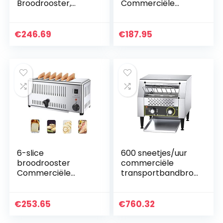
Broodrooster,
Commerciële
3240W Geborsteld
retro-
Roestvrij staal
roestvrijstalen
Broodrooster Extra
broodrooster,
€
246.69
€
187.95
Brede Sleuven
retro-stijl
Broodrooster…
geborstelde
roestvrijstalen…
6-slice
600 sneetjes/uur
broodrooster
commerciële
Commerciële
transportbandbro
roestvrijstalen
odrooster, 1300 W
broodrooster, 3240
roestvrijstalen
W handpop-up
heavy-duty
€
253.65
€
760.32
broodroosters,
industriële
extra brede
broodroosters