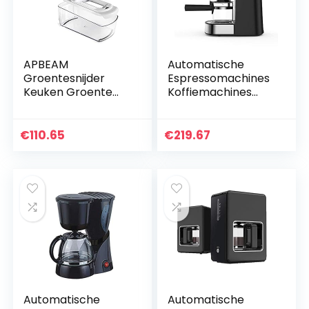
APBEAM
Automatische
Groentesnijder
Espressomachines
Keuken Groente
Koffiemachines
Chopper
American Coffee
Multifunctionele
Machine – Thuis
Groente Chopper
Automatische
€
110.65
€
219.67
Thuis Salade
kleine pomp
Chopper Groente
Druktype Malende…
Chopper…
Automatische
Automatische