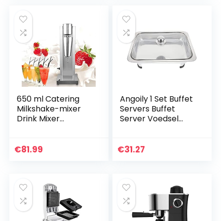
sleuven…
met…
650 ml Catering
Angoily 1 Set Buffet
Milkshake-mixer
Servers Buffet
Drink Mixer
Server Voedsel
Staande mixer
Warmer RVS
Roestvrij staal
Stoomtafel Water
Elektrische Blender
Pan met Deksel
€
81.99
€
31.27
Eiwit Shaker Mixer…
voor Bruiloft
Banket Party…