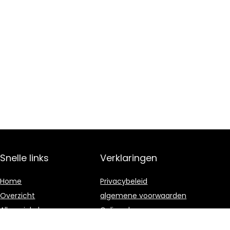
Snelle links
Verklaringen
Home
Privacybeleid
Overzicht
algemene voorwaarden
Alles winkelen
Gelieerde
openbaarmaking
Blogs