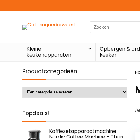
Search
for:
Kleine
Opbergen & ord
keukenapparaten
keuken
Productcategorieën
H
He
Topdeals!!
Koffiezetapparaatmachine
Nordic Coffee Machine - Thuis