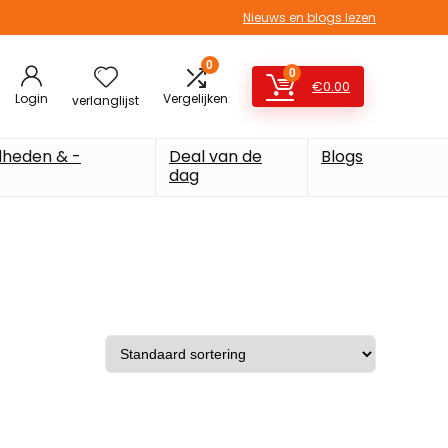
Nieuws en blogs lezen
0
0
€
0.00
Login
Vergelijken
verlanglijst
heden & -
Deal van de
Blogs
dag