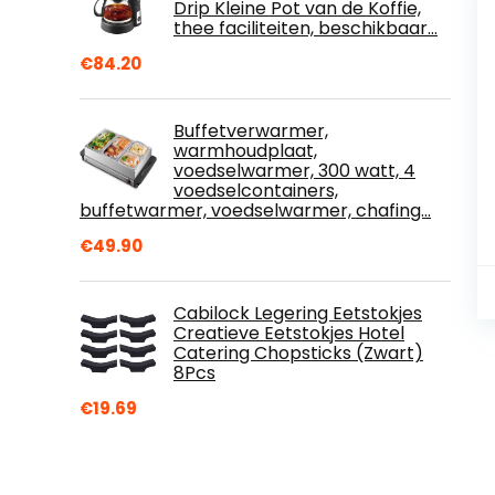
Drip Kleine Pot van de Koffie,
thee faciliteiten, beschikbaar…
€
84.20
Buffetverwarmer,
warmhoudplaat,
voedselwarmer, 300 watt, 4
voedselcontainers,
buffetwarmer, voedselwarmer, chafing…
€
49.90
Cabilock Legering Eetstokjes
Creatieve Eetstokjes Hotel
Catering Chopsticks (Zwart)
8Pcs
€
19.69