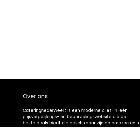
Over ons
Cateringnederweert is een moderne alles-in-één
prijsvergelijkings- en beoordelingswebsite die de
beste deals biedt die beschikbaar zijn op amazon en u
op de hoogte houdt via de laatst toegevoegde blogs.
Alle afbeeldingen zijn auteursrechtelijk beschermd