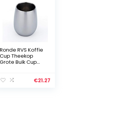
Ronde RVS Koffie
Cup Theekop
Grote Buik Cup
Bestand Hand
Cup Melk Cup
Catering Sap Cup
€
21.27
220 Ml