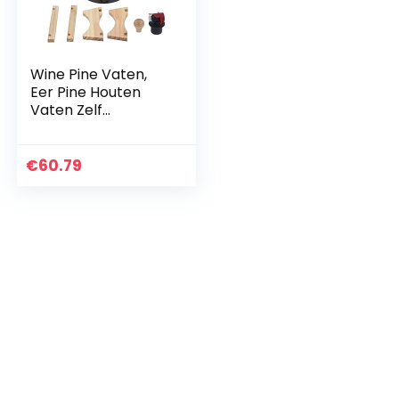
Wine Pine Vaten,
Eer Pine Houten
Vaten Zelf
Gebrouwen Wine
Pine Aging Vaten
Houten Biervaten
€
60.79
voor Bar Catering
Barbecue…