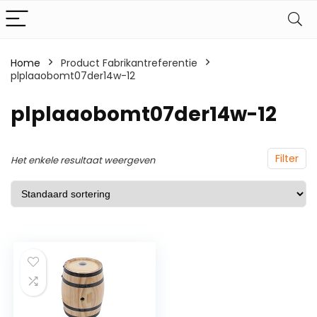
Home
Product Fabrikantreferentie
plplaaobomt07der14w-12
‎plplaaobomt07der14w-12
Filter
Het enkele resultaat weergeven