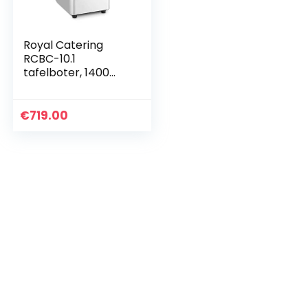
Royal Catering
RCBC-10.1
tafelboter, 1400
omw/min, 10 l,
keukenboter,
keukenmachine
€
719.00