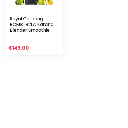
Royal Catering
RCMB-B2LA Katana
Blender Smoothie
Maker Zwart 2 Liter
1500 W Roestvrij
Stalen Messen
€
149.00
Blendermixer met…