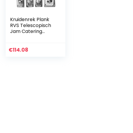
Kruidenrek Plank
RVS Telescopisch
Jam Catering
Benodigdheden Pot
met Houder
Specerij Dispenser
€
114.08
Rack Melk Thee
Winkel Jam…