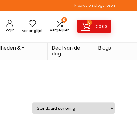
Nieuws en blogs lezen
0
0
€
0.00
Login
Vergelijken
verlanglijst
heden & -
Deal van de
Blogs
dag