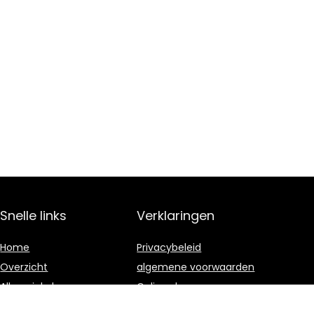
Snelle links
Verklaringen
Home
Privacybeleid
Overzicht
algemene voorwaarden
Alles winkelen
Gelieerde
openbaarmaking
Blogs