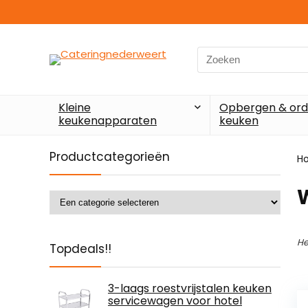
Search
for:
Kleine
Opbergen & ord
keukenapparaten
keuken
Productcategorieën
H
‎
He
Topdeals!!
3-laags roestvrijstalen keuken
servicewagen voor hotel