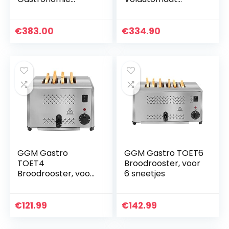
Catering Rijstkoker
Koffiemachine,
5400ml 1460W |
Zilver
Keep Warm
€
383.00
€
334.90
Functie | 30
Serveren
GGM Gastro
GGM Gastro TOET6
TOET4
Broodrooster, voor
Broodrooster, voor
6 sneetjes
4 sneetjes
€
121.99
€
142.99