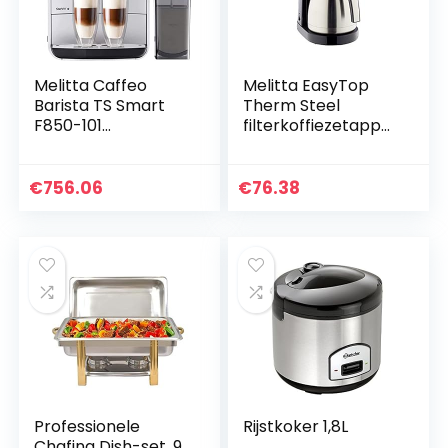
Melitta Caffeo
Melitta EasyTop
Barista TS Smart
Therm Steel
F850-101
filterkoffiezetappar
Volautomatische
aat, roestvrij staal,
espressomachine
zwart kunststof,
met melkreservoir,
1023-10
€
756.06
€
76.38
Smartphone-
bediening met…
Professionele
Rijstkoker 1,8L
Chafing Dish-set, 9