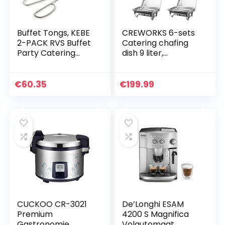
Buffet Tongs, KEBE
CREWORKS 6-sets
2-PACK RVS Buffet
Catering chafing
Party Catering
dish 9 liter,
Serveertang
Rechthoekige
Verdikking Voedsel
buffetsets met
Serveertang
onderstel, Buffet
€
60.35
€
199.99
Salade Tang Cake
warmer kit van
Tang…
rvs…
CUCKOO CR-3021
De’Longhi ESAM
Premium
4200 S Magnifica
Gastronomie
Volautomaat