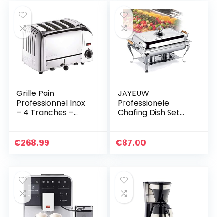
Grille Pain
JAYEUW
Professionnel Inox
Professionele
– 4 Tranches –
Chafing Dish Set
Dualit
roestvrij staal
voedselverwarmer
warmhoudcontaine
€
268.99
€
87.00
r voedselisolatie
chafing…