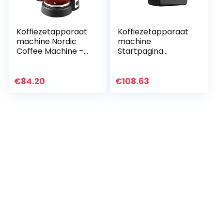
Koffiezetapparaat
Koffiezetapparaat
machine Nordic
machine
Coffee Machine –
Startpagina
Thuis Drip Kleine
Automatic
Pot van de Koffie,
American Drip
thee faciliteiten,
Small One
€
84.20
€
108.63
beschikbaar…
Koffiezetapparaat,
1200ml grote
watertank met…