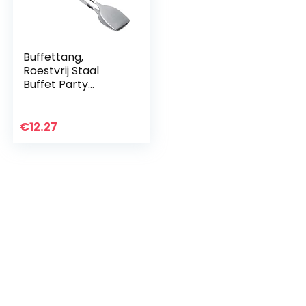
Buffettang,
Roestvrij Staal
Buffet Party
Catering
Serveertang
Verdikking Voedsel
€
12.27
Serveertang
Saladetang
Taarttang…