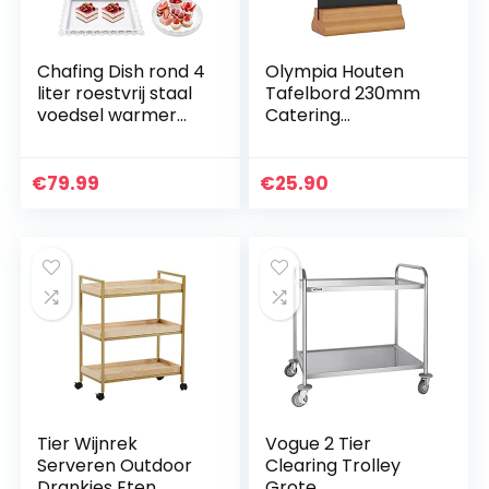
Chafing Dish rond 4
Olympia Houten
liter roestvrij staal
Tafelbord 230mm
voedsel warmer
Catering
warmtecontainer
Restaurant Bar
met deksel
Cafe Display
warmtecontainer
Tafelblad
€
79.99
€
25.90
catering buffet…
Tier Wijnrek
Vogue 2 Tier
Serveren Outdoor
Clearing Trolley
Drankjes Eten
Grote