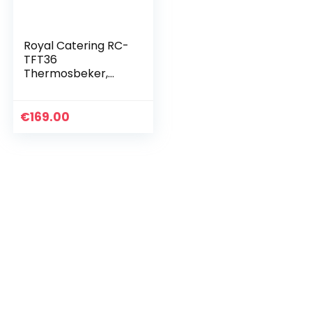
Royal Catering RC-
TFT36
Thermosbeker,
roestvrij staal, 36 l,
30 mm, isolatie,
thermocontainer
€
169.00
voor eten,
thermocontainer…