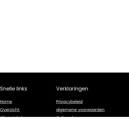
Snelle links
Verklaringen
Home
Privacybeleid
Overzicht
algemene voorwaarden
Alles winkelen
Gelieerde
openbaarmaking
Blogs