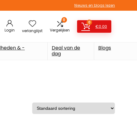
Nieuws en blogs lezen
0
0
€
0.00
Login
Vergelijken
verlanglijst
heden & -
Deal van de
Blogs
dag