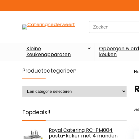
Search
for:
Kleine
Opbergen & ord
keukenapparaten
keuken
Productcategorieën
H
He
Topdeals!!
Royal Catering RC-PM004
pasta-koker met 4 manden