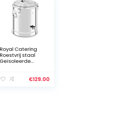
Royal Catering
Roestvrij staal
Geïsoleerde
Drank Dispenser
Thermos
Container Drain
€
129.00
Tap 30L RCTP-
30ET (Thermische
Opslag…