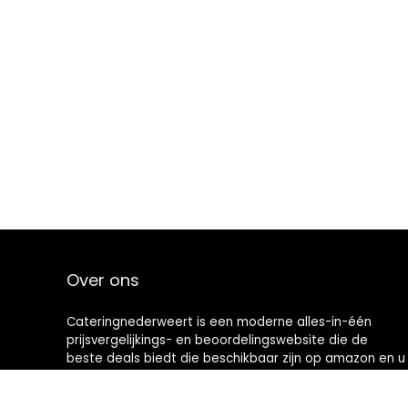
Over ons
Cateringnederweert is een moderne alles-in-één
prijsvergelijkings- en beoordelingswebsite die de
beste deals biedt die beschikbaar zijn op amazon en u
op de hoogte houdt via de laatst toegevoegde blogs.
Alle afbeeldingen zijn auteursrechtelijk beschermd