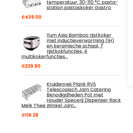
temperatuur: 30-110 °C pasta-
station pastaskoker Gastro
€
439.00
Yum Asia Bamboo rijstkoker
met inductieverwarming (IH)
en keramische schaal, 7
rijstkokfuncties, 4
multikokerfuncties…
€
229.90
Kruidenrek Plank RVS
Telescopisch Jam Catering
Benodigdheden Pot met
Houder Specerij Dispenser Rack
Melk Thee Winkel Jam…
€
116.28