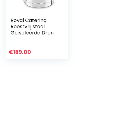
Royal Catering
Roestvrij staal
Geïsoleerde Drank
Dispenser
Thermoscontainer
Dubbelwandige 50L
€
189.00
RCTP-50E
(Thermische…