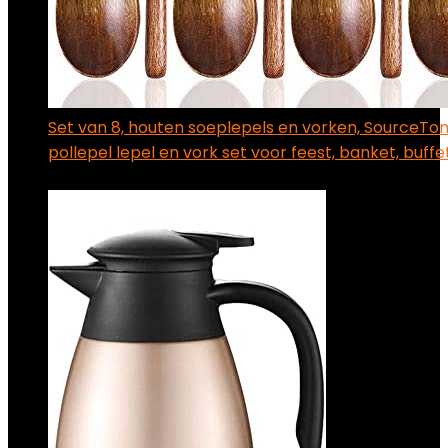
Set van 8, houten soeplepels en vorken, SourceTo
pollepel lepel en vork set voor feest, banket, buffe
€
15.99