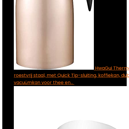
HwaGui Thermos
roestvrij staal, met Quick Tip-sluiting, koffiekan, 
vacuümkan voor thee en…
€
26.99