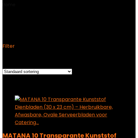
Home
Product Productafmetingen
‎0.79 x 0.39 x 1.57 cm;
58 gram
‎0.79 x 0.39 x 1.57 cm; 58 gram
Filter
Het enkele resultaat weergeven
Added to wishlist
Removed from wishlist
0
Add to compare
MATANA 10 Transparante Kunststof