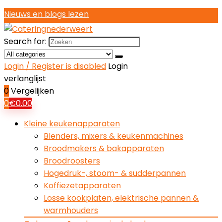
Nieuws en blogs lezen
Search for:
Login / Register is disabled
Login
verlanglijst
0
Vergelijken
0
€
0.00
Kleine keukenapparaten
Blenders, mixers & keukenmachines
Broodmakers & bakapparaten
Broodroosters
Hogedruk-, stoom- & sudderpannen
Koffiezetapparaten
Losse kookplaten, elektrische pannen &
warmhouders