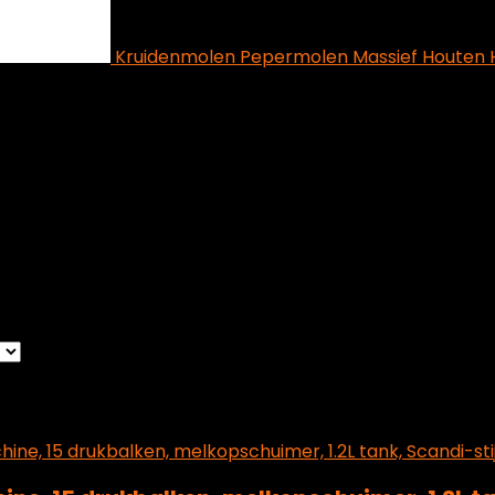
Kruidenmolen Pepermolen Massief Houten H
metingen
‎1 x 1 x 1 cm; 4.59 kg
.59 kg
rgeven
from wishlist
0