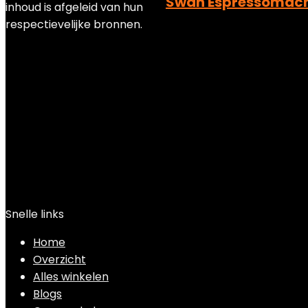
Swan Espressomachin
inhoud is afgeleid van hun
respectievelijke bronnen.
Added to wishlist
Removed 
Add to compare
€
194.94
Snelle links
Home
Overzicht
Alles winkelen
Blogs