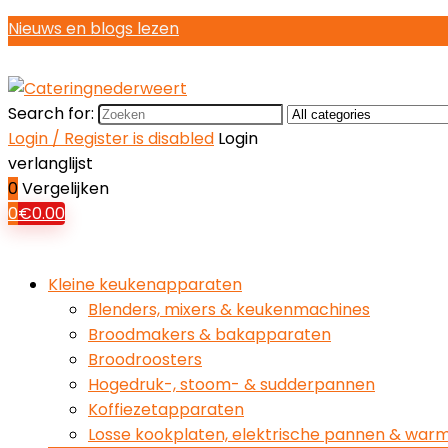
Nieuws en blogs lezen
Search for:
Login / Register is disabled
Login
verlanglijst
0
Vergelijken
0
€
0.00
Kleine keukenapparaten
Blenders, mixers & keukenmachines
Broodmakers & bakapparaten
Broodroosters
Hogedruk-, stoom- & sudderpannen
Koffiezetapparaten
Losse kookplaten, elektrische pannen & war