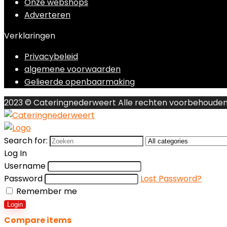
Onze webshops
Adverteren
Verklaringen
Privacybeleid
algemene voorwaarden
Gelieerde openbaarmaking
2023 © Cateringnederweert Alle rechten voorbehoude
Search for:
Log In
Username
Password
Lost Password?
Remember me
Login
Compare items