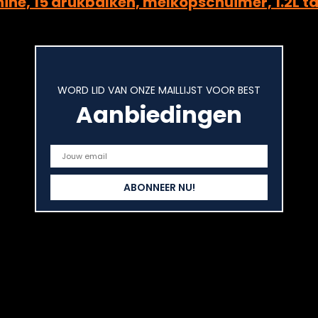
e, 15 drukbalken, melkopschuimer, 1.2L tan
from wishlist
0
WORD LID VAN ONZE MAILLIJST VOOR BEST
Aanbiedingen