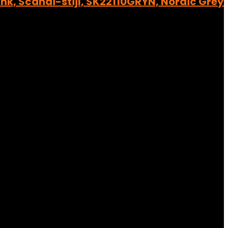
k, Scandi-stijl, SK22110GRYN, Nordic Grey