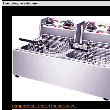
Topdeals!!
temperatuur timing for catering…
€
686.08