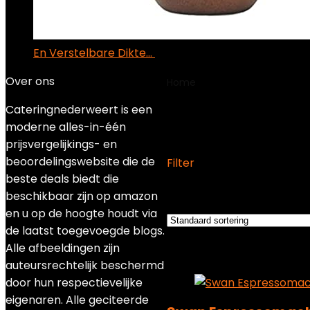
En Verstelbare Dikte…
€
128.33
Over ons
Home
Product Productaf
Cateringnederweert is een
‎1 x 1 x 1 cm; 4
moderne alles-in-één
prijsvergelijkings- en
beoordelingswebsite die de
Filter
beste deals biedt die
Het enkele resultaat wee
beschikbaar zijn op amazon
en u op de hoogte houdt via
de laatst toegevoegde blogs.
Added to wishlist
Removed 
Alle afbeeldingen zijn
Add to compare
auteursrechtelijk beschermd
door hun respectievelijke
eigenaren. Alle geciteerde