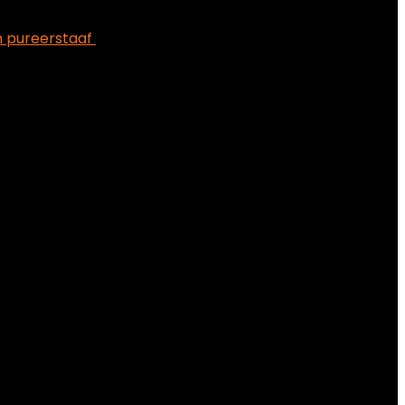
 pureerstaaf
€
41.99