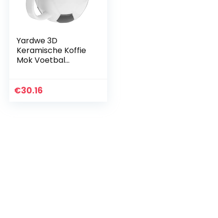
Yardwe 3D
Keramische Koffie
Mok Voetbal
Vormige
Nieuwigheid
Keramische Melk
€
30.16
Cup Water Cup
Porselein Thee Mok
Catering…