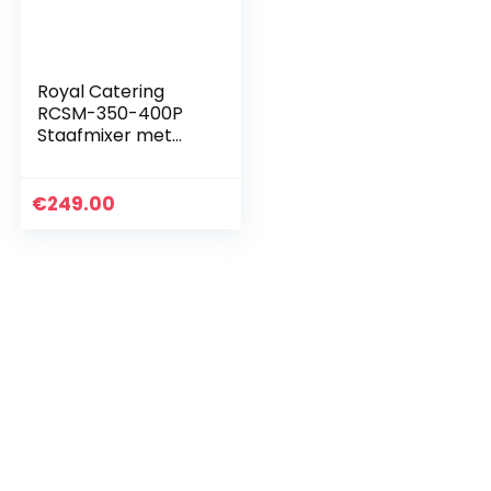
Royal Catering
RCSM-350-400P
Staafmixer met
400 mm Mixstaaf
Hoogwaardig
Roestvast Staal
€
249.00
Mixer voor
Professioneel
Gebruik…