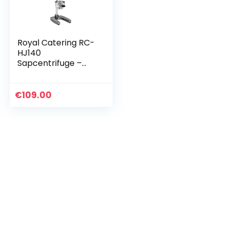
Royal Catering RC-
HJ140
Sapcentrifuge –
Handmatig Stevig
frame
Roestvrijstalen
€
109.00
componenten
Handmatig Mobiel
Effectieve…