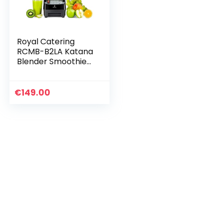
Royal Catering
RCMB-B2LA Katana
Blender Smoothie
Maker Zwart 2 Liter
1500 W Roestvrij
Stalen Messen
€
149.00
Blendermixer met…