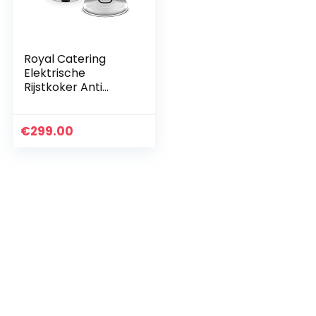
Royal Catering
Elektrische
Rijstkoker Anti
Aanbak 23 Liter RVS
Rijstpan Stoompan
Perfect voor
€
299.00
Professioneel
Gebruik in…