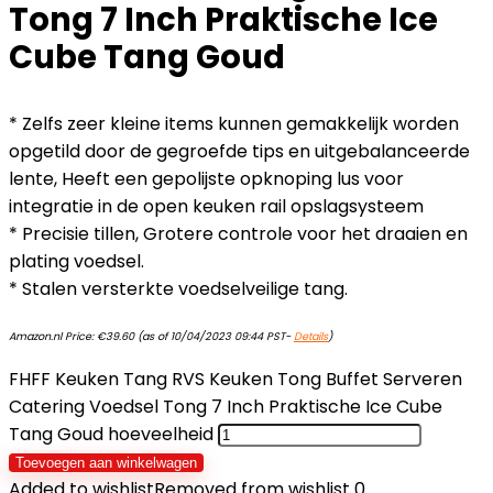
Tong 7 Inch Praktische Ice
Cube Tang Goud
* Zelfs zeer kleine items kunnen gemakkelijk worden
opgetild door de gegroefde tips en uitgebalanceerde
lente, Heeft een gepolijste opknoping lus voor
integratie in de open keuken rail opslagsysteem
* Precisie tillen, Grotere controle voor het draaien en
plating voedsel.
* Stalen versterkte voedselveilige tang.
Amazon.nl Price:
€
39.60
(as of 10/04/2023 09:44 PST-
Details
)
FHFF Keuken Tang RVS Keuken Tong Buffet Serveren
Catering Voedsel Tong 7 Inch Praktische Ice Cube
Tang Goud hoeveelheid
Toevoegen aan winkelwagen
Added to wishlist
Removed from wishlist
0