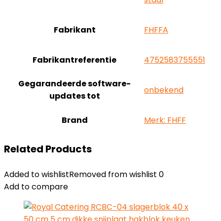
Fabrikant
‎FHFFA
Fabrikantreferentie
‎4752583755551
Gegarandeerde software-
‎onbekend
updates tot
Brand
Merk: FHFF
Related Products
Added to wishlist
Removed from wishlist
0
Add to compare