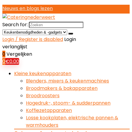
Nieuws en blogs lezen
Search for:
Login / Register is disabled
Login
verlanglijst
0
Vergelijken
0
€
0.00
Kleine keukenapparaten
Blenders, mixers & keukenmachines
Broodmakers & bakapparaten
Broodroosters
Hogedruk-, stoom- & sudderpannen
Koffiezetapparaten
Losse kookplaten, elektrische pannen &
warmhouders