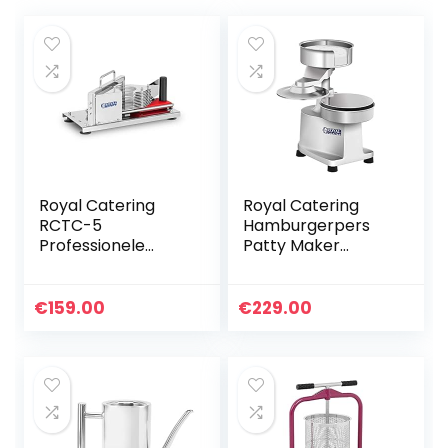
Royal Catering
Royal Catering
RCTC-5
Hamburgerpers
Professionele
Patty Maker
Tomatensnijder to
RCHM-150
5,5 mm
(diameter: 150
Zaagbreedte
mm, voor 200 g
€
159.00
€
229.00
Roestvrij staal
patties, anti-slip
Afmetingen 45 x
rubberen voetjes…
20 x 20 cm…