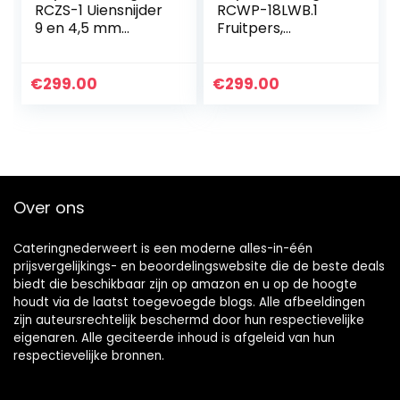
RCZS-1 Uiensnijder
RCWP-18LWB.1
9 en 4,5 mm
Fruitpers,
Roestvrijstaal
handmatige
Groentesnijder
wijnpers, sappers,
Handmatig
fruitpers, hout, 18 l,
€
299.00
€
299.00
Professionele
incl. 2 persdoekjes
Groenteschaaf
en…
Over ons
Cateringnederweert is een moderne alles-in-één
prijsvergelijkings- en beoordelingswebsite die de beste deals
biedt die beschikbaar zijn op amazon en u op de hoogte
houdt via de laatst toegevoegde blogs. Alle afbeeldingen
zijn auteursrechtelijk beschermd door hun respectievelijke
eigenaren. Alle geciteerde inhoud is afgeleid van hun
respectievelijke bronnen.