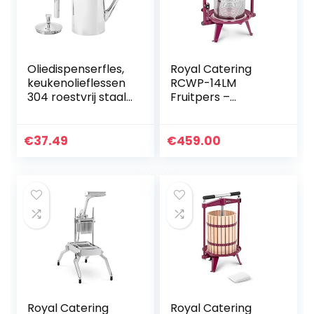
Oliedispenserfles,
Royal Catering
keukenolieflessen
RCWP-14LM
304 roestvrij staal
Fruitpers –
Food Grade
Handmatig 14 L –
gemakkelijk
Roestvrij staal –
controle
Fruitpers kopen –
€
37.49
€
459.00
antislipbodem
Fruitpersen –
voor catering(L)
Fruitpers…
Royal Catering
Royal Catering