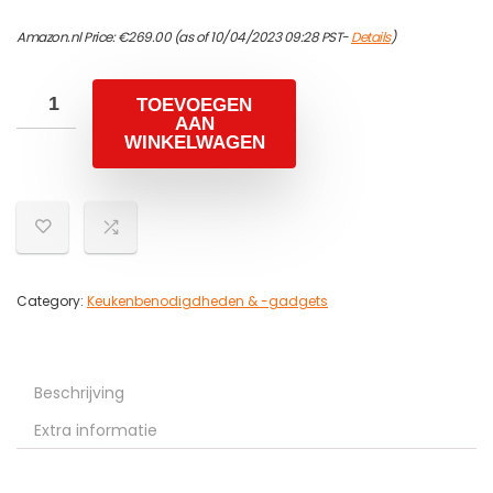
Amazon.nl Price:
€
269.00
(as of 10/04/2023 09:28 PST-
Details
)
TOEVOEGEN
AAN
WINKELWAGEN
Category:
Keukenbenodigdheden & -gadgets
Beschrijving
Extra informatie