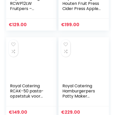
RCWP12LW
Houten Fruit Press
Fruitpers –
Cider Press Apple
Handmatig 12 L –
Press Wijnpers
incl. houten
Handleiding 18L +
blokken, drukplaat
Accessoires
€
129.00
€
199.00
en 3 persdoeken
RCWP-18LW (Hout,
Fruitpers kopen…
ijzer…
Royal Catering
Royal Catering
RCAK-50 pasta-
Hamburgerpers
opzetstuk voor
Patty Maker
planetaire
RCHM-150
roermachines
(diameter: 150
RCPM-7,1D &
mm, voor 200 g
€
149.00
€
229.00