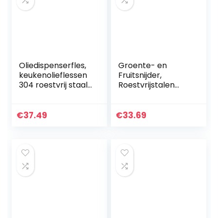
Oliedispenserfles,
Groente- en
keukenolieflessen
Fruitsnijder,
304 roestvrij staal
Roestvrijstalen
Food Grade
Citroen-
gemakkelijk
aardappelsnijgere
controle
edschap met
€
37.49
€
33.69
antislipbodem
Handbescherming
voor catering(L)
Handmatige
Groentesnijder…