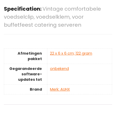
Specification:
Vintage comfortabele
voedselclip, voedselklem, voor
buffetfeest catering serveren
Afmetingen
‎22 x 6 x 6 cm; 122 gram
pakket
Gegarandeerde
‎onbekend
software-
updates tot
Brand
Merk: AUHX