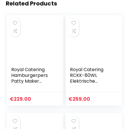
Related Products
Royal Catering
Royal Catering
Hamburgerpers
RCKK-80WL
Patty Maker
Elektrische
RCHM-150
Draadloos
(diameter: 150
Dönermes met
mm, voor 200 g
Extra Snijblad van
€
229.00
€
259.00
patties, anti-slip
10 cm Elektrisch
rubberen voetjes…
Mes voor het
Snijden van…