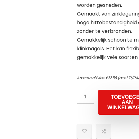
worden gesneden.
Gemaakt van zinklegerin
hoge hittebestendigheid
zonder te verbranden.
Gemakkelijk schoon te ma
klinknagels. Het kan flexi
gemakkelijk vele soorte
Amazon.nl Price:
€
12.58
(as of 10/04
TOEVOEG
AAN
WINKELWA