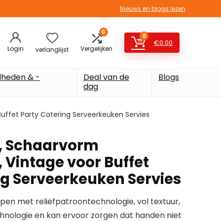
Nieuws en blogs lezen
0
0
€
0.00
Login
Vergelijken
verlanglijst
heden & -
Deal van de
Blogs
dag
uffet Party Catering Serveerkeuken Servies
, Schaarvorm
 Vintage voor Buffet
ng Serveerkeuken Servies
pen met reliëfpatroontechnologie, vol textuur,
chnologie en kan ervoor zorgen dat handen niet