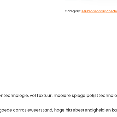
Category:
Keukenbenodigdhede
ntechnologie, vol textuur, mooiere spiegelpolijsttechnol
 goede corrosieweerstand, hoge hittebestendigheid en k