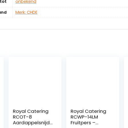
tot
‎onbekend
and
Merk: CHDE
Royal Catering
Royal Catering
RCOT-8
RCWP-14LM
Aardappelsnijde
Fruitpers –