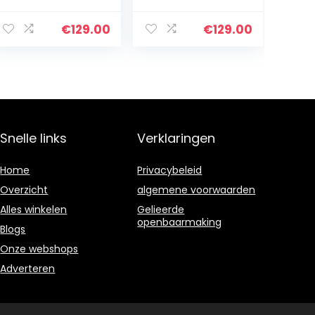
blikopener
Handmatig 3 L –
gastronomie
incl. opvangpot
roestvrij staal
met uitlooppijp
€
129.00
€
129.00
dekselopener
– Fruitpers
voor grote
kopen –
blikjes tot 52 cm
Fruitpersen…
Snelle links
Verklaringen
Home
Privacybeleid
Overzicht
algemene voorwaarden
Alles winkelen
Gelieerde
openbaarmaking
Blogs
Onze webshops
Adverteren