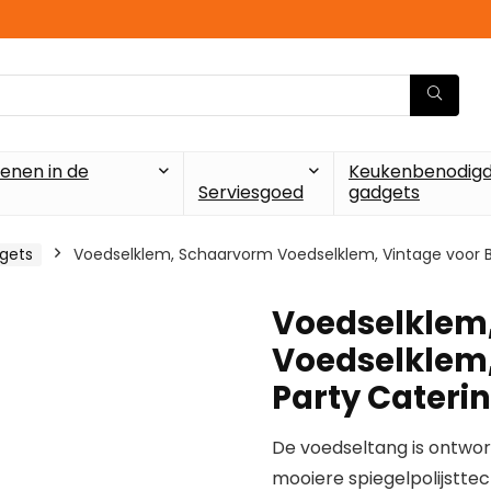
enen in de
Keukenbenodigd
Serviesgoed
gadgets
gets
Voedselklem, Schaarvorm Voedselklem, Vintage voor B
Voedselklem
Voedselklem,
Party Cateri
De voedseltang is ontwor
mooiere spiegelpolijstte