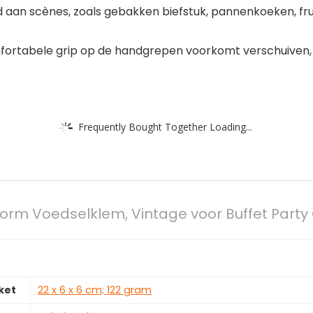
 aan scènes, zoals gebakken biefstuk, pannenkoeken, frui
ortabele grip op de handgrepen voorkomt verschuiven, z
Frequently Bought Together Loading...
rm Voedselklem, Vintage voor Buffet Party 
ket
‎22 x 6 x 6 cm; 122 gram