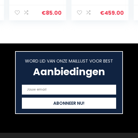
r 8 Stukken mes
Handmatig 14 L
Roestvrijstaal
– Roestvrij staal
Handmatig
– Fruitpers
€
85.00
€
459.00
Ideaal als
kopen –
Aardappelscha
Fruitpersen –
afmachine…
Fruitpers…
WORD LID VAN ONZE MAILLIJST VOOR BEST
Aanbiedingen