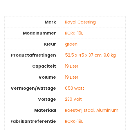
Merk
‎Royal Catering
Modelnummer
‎RCRK-19L
Kleur
‎groen
Productafmetingen
‎52.5 x 45 x 37 cm; 9.8 kg
Capaciteit
‎19 Liter
Volume
‎19 Liter
Vermogen/wattage
‎650 watt
Voltage
‎230 Volt
Materiaal
‎Roestvrij staal, Aluminium
Fabrikantreferentie
‎RCRK-19L