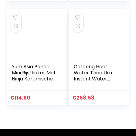
Buffet Catering
Yum Asia Panda
Catering Heet
Mini Rijstkoker Met
Water Thee Urn
Ninja Keramische
Instant Water
Kom en Advanced
Heater,
Fuzzy Logic (3,5
Temperatuurregeli
kop, 0,63 liter) 4…
ng 30-110 °C, Extra
€
114.90
€
258.58
Grote
Commerciële
Maat Koffie…