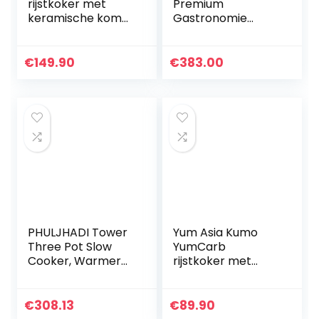
rijstkoker met
Premium
keramische kom
Gastronomie
en Advanced
Catering Rijstkoker
Fuzzy Logic (8
5400ml 1460W |
kopjes, 1,5 liter) 6
Keep Warm
€
149.90
€
383.00
rijstkokerfuncties,
Functie | 30
6…
Serveren
PHULJHADI Tower
Yum Asia Kumo
Three Pot Slow
YumCarb
Cooker, Warmer
rijstkoker met
En Buffet Server,
keramische schaal
Liter Kookpotten,
en geavanceerde
Voor
Fuzzy-logica, (5,5
€
308.13
€
89.90
Keukenfeestje Met
kopjes, 1 liter), 5…