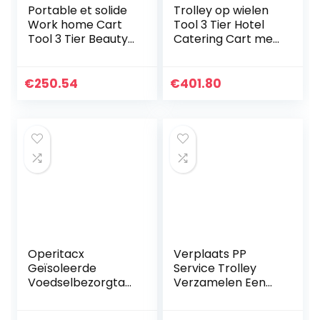
Portable et solide
Trolley op wielen
Work home Cart
Tool 3 Tier Hotel
Tool 3 Tier Beauty
Catering Cart met
Cart met lade
handvat
Work home Utility
Restaurants
Rolling Trolley met
Schoonmaakservi
€
250.54
€
401.80
universeel…
ce Verzamelrol
Trolley met wiel…
Operitacx
Verplaats PP
Geïsoleerde
Service Trolley
Voedselbezorgtas
Verzamelen Een
Opvouwbare
Restauratiewagen
Herbruikbare
Catering Trolley