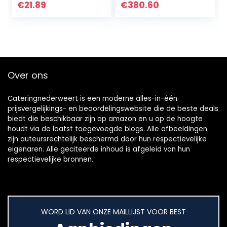
Boodschappentas
Met Universele
€
21.89
€
380.60
Met Ritssluiting
Wielen Voor
Opvouwbare
Keuken Hotels…
Transporttas…
Over ons
Cateringnederweert is een moderne alles-in-één
prijsvergelijkings- en beoordelingswebsite die de beste deals
biedt die beschikbaar zijn op amazon en u op de hoogte
houdt via de laatst toegevoegde blogs. Alle afbeeldingen
zijn auteursrechtelijk beschermd door hun respectievelijke
eigenaren. Alle geciteerde inhoud is afgeleid van hun
respectievelijke bronnen.
WORD LID VAN ONZE MAILLIJST VOOR BEST