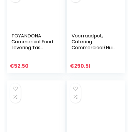
TOYANDONA
Voorraadpot,
Commercial Food
Catering
Levering Tas
Commercieel/Huis
Geïsoleerde
houdelijk 304 Rvs
Boodschappentas
Soeppan Met
Oxford Doek
Deksel Voor
€
52.50
€
290.51
Waterdicht
Gasfornuis/Inducti
Afhalen Houder
ekookplaat (15-
Doos Voor…
80L…