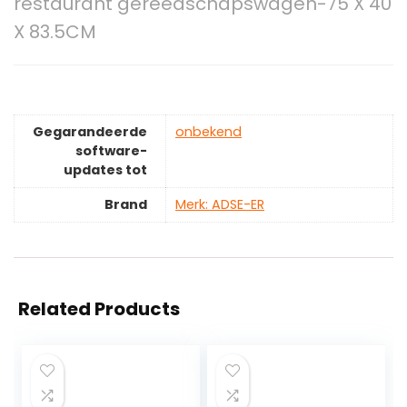
restaurant gereedschapswagen-75 X 40
X 83.5CM
Gegarandeerde
‎onbekend
software-
updates tot
Brand
Merk: ADSE-ER
Related Products