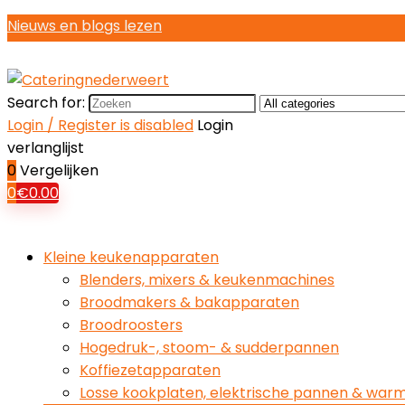
Nieuws en blogs lezen
Search for:
Login / Register is disabled
Login
verlanglijst
0
Vergelijken
0
€
0.00
Kleine keukenapparaten
Blenders, mixers & keukenmachines
Broodmakers & bakapparaten
Broodroosters
Hogedruk-, stoom- & sudderpannen
Koffiezetapparaten
Losse kookplaten, elektrische pannen & war