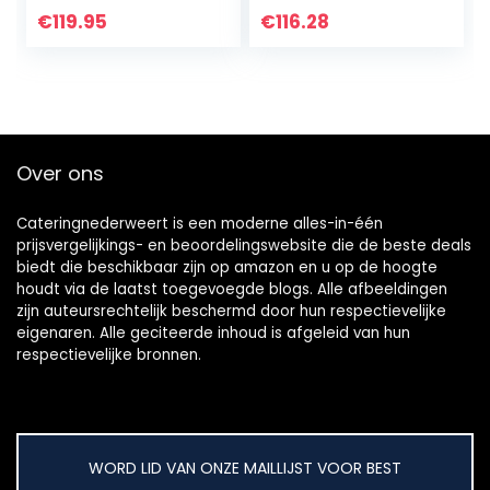
Catering
Specerij Dispenser
€
119.95
€
116.28
Rack Melk Thee
Winkel Jam…
Over ons
Cateringnederweert is een moderne alles-in-één
prijsvergelijkings- en beoordelingswebsite die de beste deals
biedt die beschikbaar zijn op amazon en u op de hoogte
houdt via de laatst toegevoegde blogs. Alle afbeeldingen
zijn auteursrechtelijk beschermd door hun respectievelijke
eigenaren. Alle geciteerde inhoud is afgeleid van hun
respectievelijke bronnen.
WORD LID VAN ONZE MAILLIJST VOOR BEST