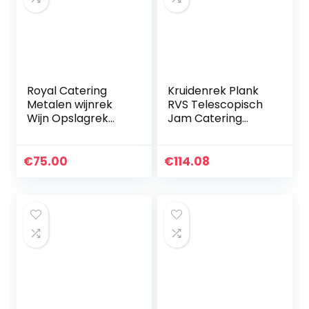
Royal Catering
Kruidenrek Plank
Metalen wijnrek
RVS Telescopisch
Wijn Opslagrek
Jam Catering
Draad Wijnrek 16
Benodigdheden
Wijnflessen 200kg
Pot met Houder
Zilver RCMR-
Specerij Dispenser
€
75.00
€
114.08
470P14 (Epoxy-
Rack Melk Thee
gecoat metaal…
Winkel Jam…