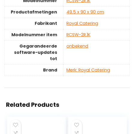
Modelnummer
‎RCSW-2R.1K
Productafmetingen
‎49.5 x 90 x 90 cm
Fabrikant
‎Royal Catering
Modelnummer item
‎RCSW-2R.1K
Gegarandeerde
‎onbekend
software-updates
tot
Brand
Merk: Royal Catering
Related Products