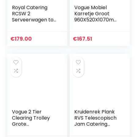
Royal Catering
Vogue Mobiel
RCSW 2
Karretje Groot
Serveerwagen tot
960X520X1070mm
160 Kg 84 x 43 cm
Commercieel
Vergrendelbare
Catering
Wielen Serveer
Restaurant
€
179.00
€
167.51
Trolley voor Buiten
in de Tuin of…
Vogue 2 Tier
Kruidenrek Plank
Clearing Trolley
RVS Telescopisch
Grote
Jam Catering
860X535X930mm
Benodigdheden
Roestvrij staal
Pot met Houder