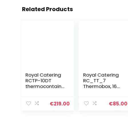
Related Products
Royal Catering
Royal Catering
RCTP-10DT
RC_TT_7
thermocontaine
Thermobox, 16
r Gastro
liter,
transportcontai
warmhoudbox,
ner voor
isolatiebox,
€
219.00
€
85.00
gerechten (10 L,
thermohouder,
dubbelwandig
cateringbox
met isolatie, 6-
8…