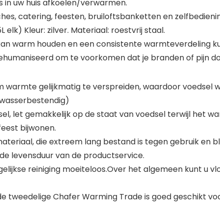
s in uw huis afkoelen/verwarmen.
nches, catering, feesten, bruiloftsbanketten en zelfbedi
 elk) Kleur: zilver. Materiaal: roestvrij staal.
kan warm houden en een consistente warmteverdeling k
ehumaniseerd om te voorkomen dat je branden of pijn do
 warmte gelijkmatig te verspreiden, waardoor voedsel wa
twasserbestendig)
ksel, let gemakkelijk op de staat van voedsel terwijl he
feest bijwonen.
materiaal, die extreem lang bestand is tegen gebruik en bli
de levensduur van de productservice.
agelijkse reiniging moeiteloos.Over het algemeen kunt u v
 de tweedelige Chafer Warming Trade is goed geschikt voo