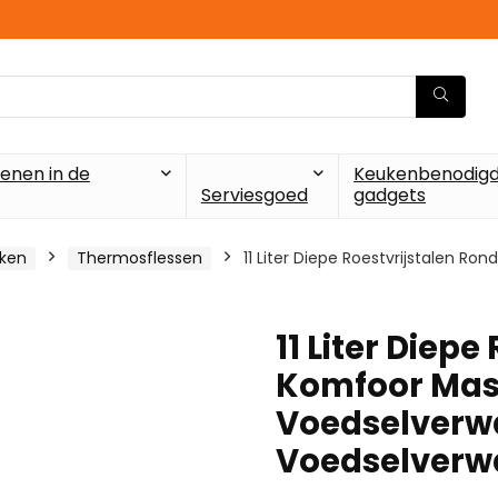
enen in de
Keukenbenodigd
Serviesgoed
gadgets
uken
Thermosflessen
11 Liter Diepe Roestvrijstalen R
11 Liter Diep
Komfoor Mass
Voedselverw
Voedselverw