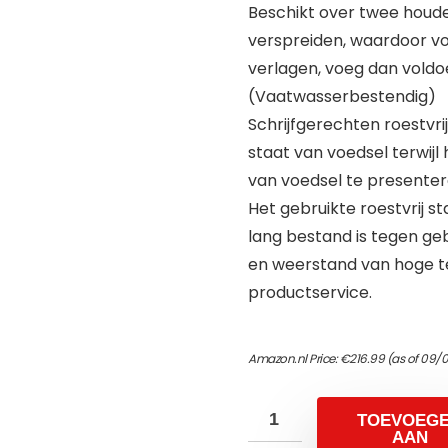
Beschikt over twee houde
verspreiden, waardoor vo
verlagen, voeg dan voldoe
(Vaatwasserbestendig)
Schrijfgerechten roestvrij
staat van voedsel terwij
van voedsel te presentere
Het gebruikte roestvrij st
lang bestand is tegen gebr
en weerstand van hoge t
productservice.
Amazon.nl Price:
€
216.99
(as of 09/
TOEVOEG
AAN