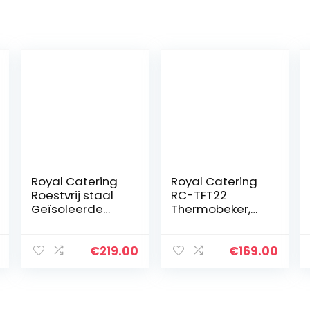
Royal Catering
Royal Catering
Roestvrij staal
RC-TFT22
Geïsoleerde
Thermobeker,
Drank Dispenser
roestvrij staal,
Thermoscontain
22 liter, rubberen
er
bodem, thermo
€
219.00
€
169.00
Dubbelwandige
voedselcontain
35L RCTP-35E
er, roestvrij staal
(Thermische…