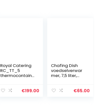
Royal Catering
Chafing Dish
RC_TT_5
voedselverwar
thermocontaine
mer, 7,5 liter,
r 30 L
roestvrij staal,
aftapkraan
warmhoudcont
warmhoudcont
ainer met
€
199.00
€
65.00
ainer
deksel, ronde
thermocontaine
warmtecontain
r voor voedsel
er voor…
warmtecontain