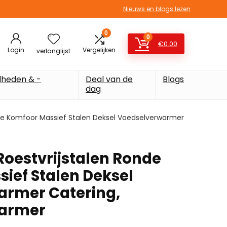
Nieuws en blogs lezen
0
0
€
0.00
Login
Vergelijken
verlanglijst
heden & -
Deal van de
Blogs
dag
onde Komfoor Massief Stalen Deksel Voedselverwarmer
e Roestvrijstalen Ronde
ief Stalen Deksel
armer Catering,
armer