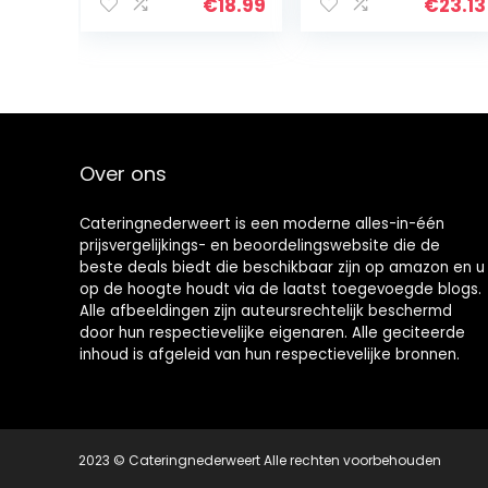
porselein,
water mok
€
18.99
€
23.13
schoteltje,
keramiek Boss
klassiek wit,
mok voor
hotel…
Kerstmis feest
voorkeur…
Over ons
Cateringnederweert is een moderne alles-in-één
prijsvergelijkings- en beoordelingswebsite die de
beste deals biedt die beschikbaar zijn op amazon en u
op de hoogte houdt via de laatst toegevoegde blogs.
Alle afbeeldingen zijn auteursrechtelijk beschermd
door hun respectievelijke eigenaren. Alle geciteerde
inhoud is afgeleid van hun respectievelijke bronnen.
2023 © Cateringnederweert Alle rechten voorbehouden