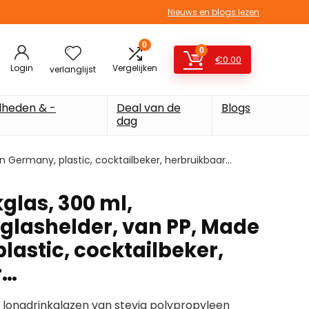
Nieuws en blogs lezen
0
0
€
0.00
Login
Vergelijken
verlanglijst
heden & -
Deal van de
Blogs
dag
 in Germany, plastic, cocktailbeker, herbruikbaar…
kglas, 300 ml,
 glashelder, van PP, Made
lastic, cocktailbeker,
r…
 longdrinkglazen van stevig polypropyleen