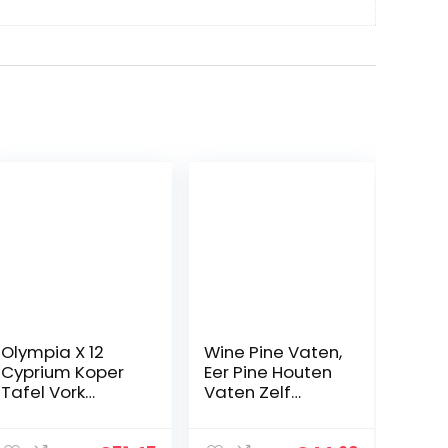
Olympia X 12
Wine Pine Vaten,
Cyprium Koper
Eer Pine Houten
Tafel Vork
Vaten Zelf
Keuken
Gebrouwen
Restaurant
Wine Pine Aging