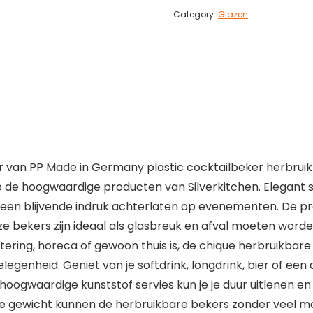
Category:
Glazen
der van PP Made in Germany plastic cocktailbeker herbr
op de hoogwaardige producten van Silverkitchen. Elegant se
of een blijvende indruk achterlaten op evenementen. De p
e bekers zijn ideaal als glasbreuk en afval moeten word
tering, horeca of gewoon thuis is, de chique herbruikbare
elegenheid. Geniet van je softdrink, longdrink, bier of ee
 hoogwaardige kunststof servies kun je je duur uitlenen 
te gewicht kunnen de herbruikbare bekers zonder veel mo