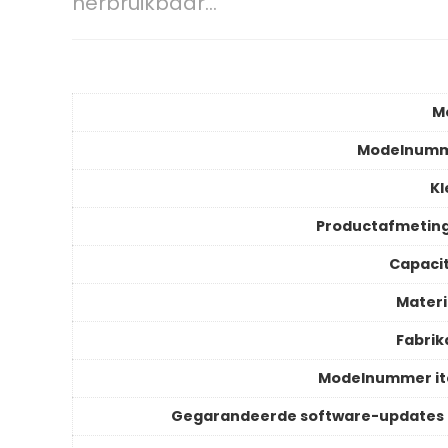
herbruikbaar…
M
Modelnum
Kl
Productafmetin
Capacit
Materi
Fabrik
Modelnummer i
Gegarandeerde software-updates 