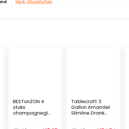
and
Merk: Silverkitchen
BESTonZON 4
Tablecraft 3
stuks
Gallon Amandel
champagnegla
Slimline Drank
zen helder
Dispenser |
kunststof
Kouddrankendis