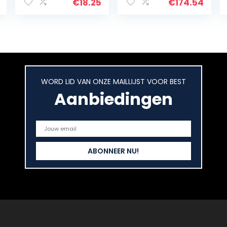
mokken dessert
penser voor
€
18.25
€
174.54
toastglazen
catering, buffet
voor catering
of thuisgebruik
bruiloft feesten
bars…
WORD LID VAN ONZE MAILLIJST VOOR BEST
Aanbiedingen