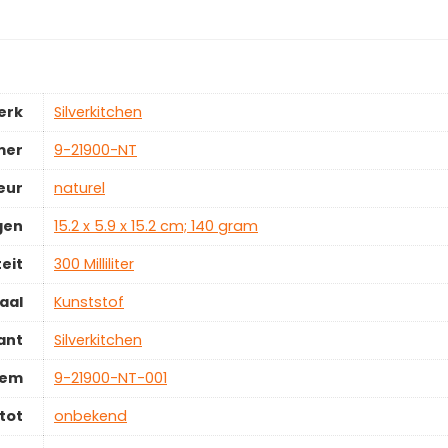
erk
‎Silverkitchen
mer
‎9-21900-NT
eur
‎naturel
gen
‎15.2 x 5.9 x 15.2 cm; 140 gram
eit
‎300 Milliliter
aal
‎Kunststof
ant
‎Silverkitchen
tem
‎9-21900-NT-001
tot
‎onbekend