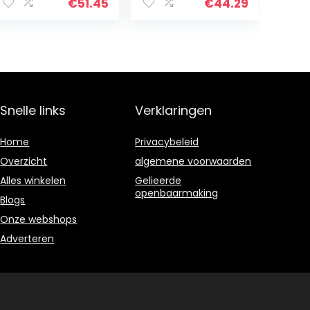
Catering Bestek
Vaten Houten
€
51.45
€
44.29
Biervaten voor
Bar Catering
Barbecue…
Snelle links
Verklaringen
Home
Privacybeleid
Overzicht
algemene voorwaarden
Alles winkelen
Gelieerde
openbaarmaking
Blogs
Onze webshops
Adverteren