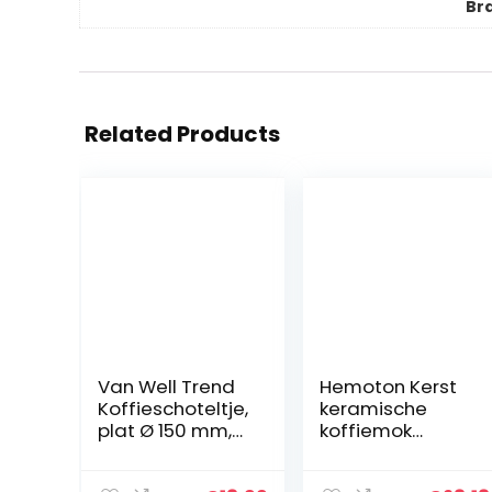
Br
Related Products
Van Well Trend
Hemoton Kerst
Koffieschoteltje,
keramische
plat Ø 150 mm,
koffiemok
hoogwaardig
catering mok
porselein,
kerstmelk mok