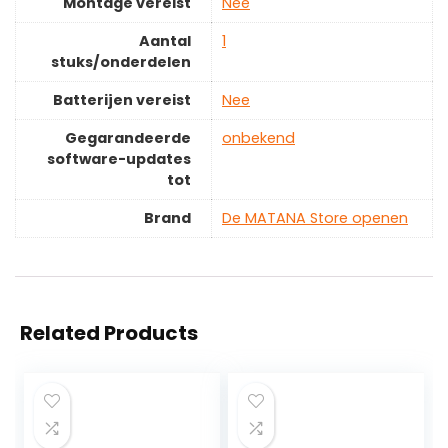
Montage vereist
‎Nee
Aantal
‎1
stuks/onderdelen
Batterijen vereist
‎Nee
Gegarandeerde
‎onbekend
software-updates
tot
Brand
De MATANA Store openen
Related Products