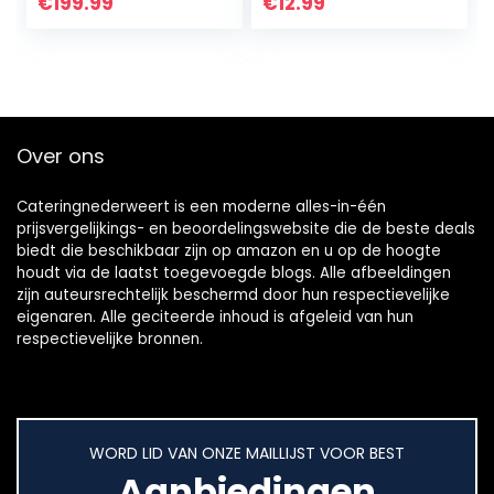
onderstel, Buffet
Herbruikbare,
€
199.99
€
12.99
warmer kit van
Afwasbare, Ovale
rvs…
Serveerbladen
voor Catering…
Over ons
Cateringnederweert is een moderne alles-in-één
prijsvergelijkings- en beoordelingswebsite die de beste deals
biedt die beschikbaar zijn op amazon en u op de hoogte
houdt via de laatst toegevoegde blogs. Alle afbeeldingen
zijn auteursrechtelijk beschermd door hun respectievelijke
eigenaren. Alle geciteerde inhoud is afgeleid van hun
respectievelijke bronnen.
WORD LID VAN ONZE MAILLIJST VOOR BEST
Aanbiedingen