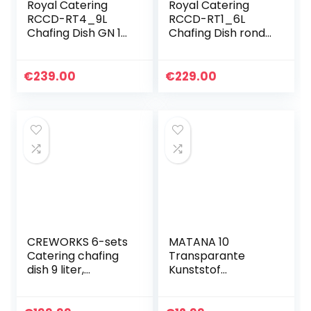
Royal Catering
Royal Catering
RCCD-RT4_9L
RCCD-RT1_6L
Chafing Dish GN 1/1
Chafing Dish rond
8,5 L 2
5,8 L
brandstofcellen
warmhoudcontain
Rolltop
er Rechaud
€
239.00
€
229.00
warmhoudcontain
warmtereservoir
er Rechaud
CREWORKS 6-sets
MATANA 10
Catering chafing
Transparante
dish 9 liter,
Kunststof
Rechthoekige
Dienbladen (30 x
buffetsets met
23 cm) –