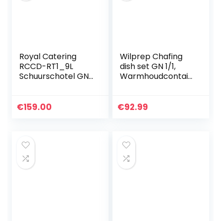
Royal Catering
Wilprep Chafing
RCCD-RT1_9L
dish set GN 1/1,
Schuurschotel GN
Warmhoudcontain
1/1 8,5 L 2
er inhoud 9 liter
brandstofcellen
van roestvrij staal,
smalle standaard
Voedselverwarme
€
159.00
€
92.99
roestvrij stalen
r met
schuurpan…
brandpasta…