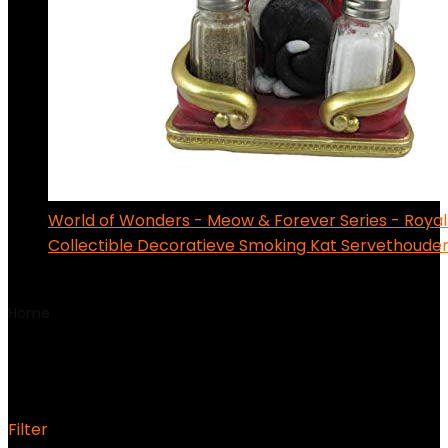
World of Wonders - Meow & Forever Series - Royal
Collectible Decoratieve Smoking Kat Servethouder
€
107.73
Home
Product Vermogen/wattage
‎1.6 kW
‎1.6 kW
Filter