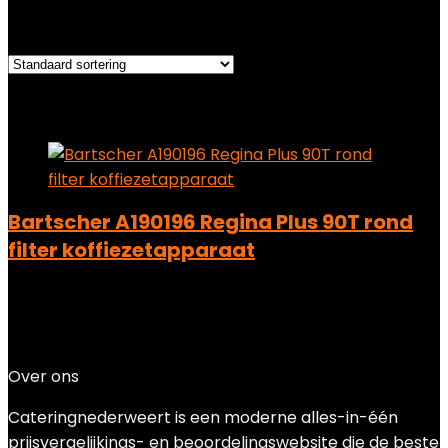
Het enkele resultaat weergeven
Added to wishlist
Removed from wishlist
0
Add to compare
Bartscher A190196 Regina Plus 90T rond
filter koffiezetapparaat
Added to wishlist
Removed from wishlist
0
Add to compare
€
168.28
Over ons
Cateringnederweert is een moderne alles-in-één
prijsvergelijkings- en beoordelingswebsite die de beste