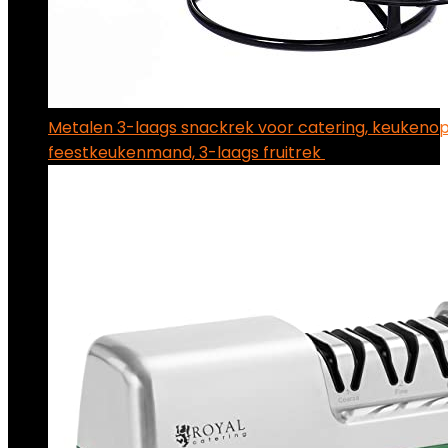
Metalen 3-laags snackrek voor catering, keukenop
feestkeukenmand, 3-laags fruitrek
€
44.41