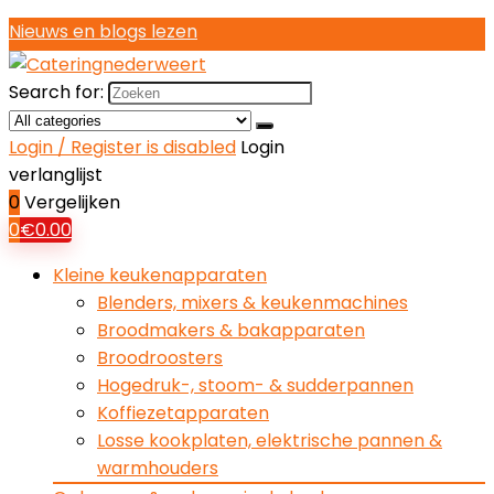
Nieuws en blogs lezen
Search for:
Login / Register is disabled
Login
verlanglijst
0
Vergelijken
0
€
0.00
Kleine keukenapparaten
Blenders, mixers & keukenmachines
Broodmakers & bakapparaten
Broodroosters
Hogedruk-, stoom- & sudderpannen
Koffiezetapparaten
Losse kookplaten, elektrische pannen &
warmhouders