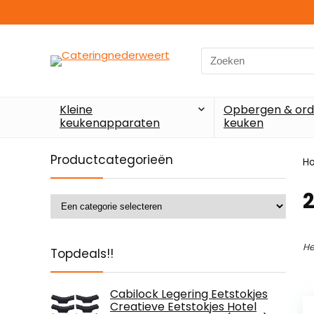
Search
for:
Kleine
Opbergen & ord
keukenapparaten
keuken
Productcategorieën
H
‎
He
Topdeals!!
Cabilock Legering Eetstokjes
Creatieve Eetstokjes Hotel