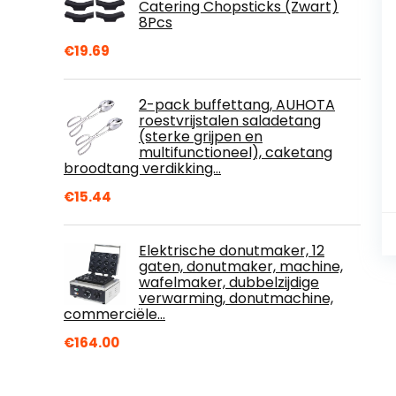
Catering Chopsticks (Zwart)
8Pcs
€
19.69
2-pack buffettang, AUHOTA
roestvrijstalen saladetang
(sterke grijpen en
multifunctioneel), caketang
broodtang verdikking…
€
15.44
Elektrische donutmaker, 12
gaten, donutmaker, machine,
wafelmaker, dubbelzijdige
verwarming, donutmachine,
commerciële…
€
164.00