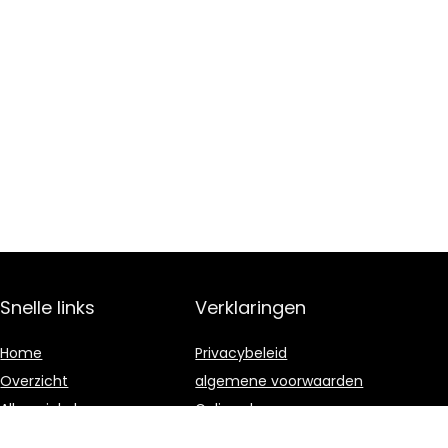
Snelle links
Verklaringen
Home
Privacybeleid
Overzicht
algemene voorwaarden
Alles winkelen
Gelieerde
openbaarmaking
Blogs