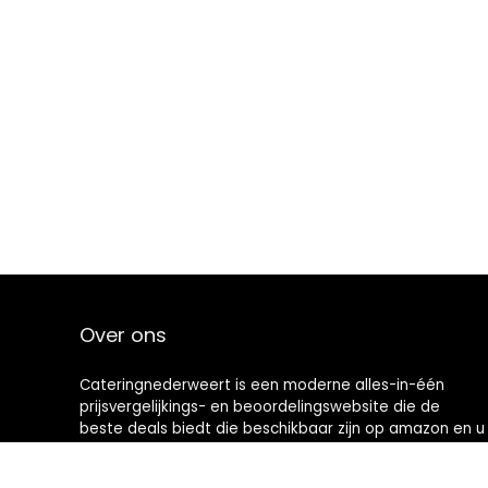
Over ons
Cateringnederweert is een moderne alles-in-één
prijsvergelijkings- en beoordelingswebsite die de
beste deals biedt die beschikbaar zijn op amazon en u
op de hoogte houdt via de laatst toegevoegde blogs.
Alle afbeeldingen zijn auteursrechtelijk beschermd