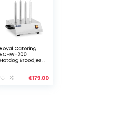
Royal Catering
RCHW-200
Hotdog Broodjes
Toaster 4
Toastspiesen
Temperatuur max
€
179.00
145 °C
Hoogwaardig
Roestvrij Staal…