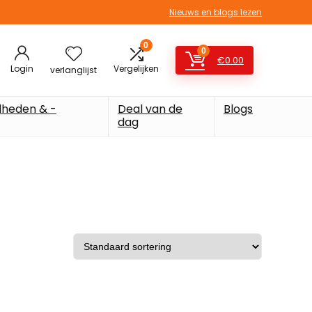
Nieuws en blogs lezen
0
0
€
0.00
Login
Vergelijken
verlanglijst
heden & -
Deal van de
Blogs
dag