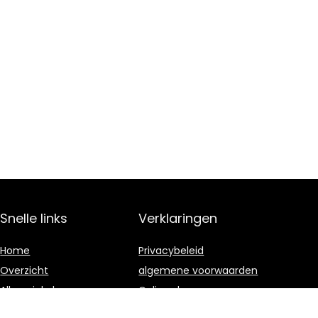
Snelle links
Verklaringen
Home
Privacybeleid
Overzicht
algemene voorwaarden
Alles winkelen
Gelieerde
openbaarmaking
Blogs