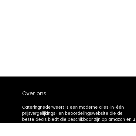
Over ons
Cateringnederweert is een moderne alles-in-één
prijsvergelijkings- en beoordelingswebsite die de
beste deals biedt die beschikbaar zijn op amazon en u
op de hoogte houdt via de laatst toegevoegde blogs.
Alle afbeeldingen zijn auteursrechtelijk beschermd