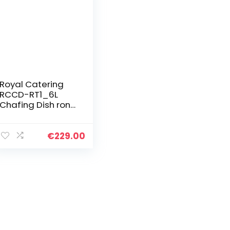
Royal Catering
RCCD-RT1_6L
Chafing Dish rond
5,8 L
warmhoudcontai
ner Rechaud
€
229.00
warmtereservoir