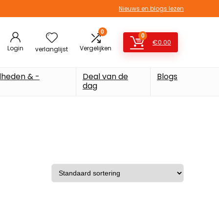
Nieuws en blogs lezen
0
0
€
0.00
Login
Vergelijken
verlanglijst
heden & -
Deal van de
Blogs
dag