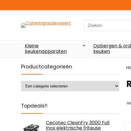
Search
for:
Kleine
Opbergen & ord
keukenapparaten
keuken
Productcategorieën
H
He
Topdeals!!
Cecotec CleanFry 3000 Full
Inox elektrische friteuse