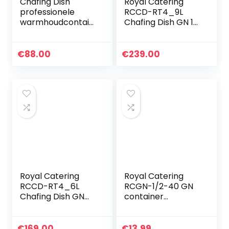
Chafing Dish
Royal Catering
professionele
RCCD-RT4_9L
warmhoudcontain
Chafing Dish GN 1/1
er, roestvrij staal,
8,5 L 2
voor catering,
brandstofcellen
buffet en party
Rolltop
€
88.00
€
239.00
warmhoudcontain
er Rechaud
Royal Catering
Royal Catering
RCCD-RT4_6L
RCGN-1/2-40 GN
Chafing Dish GN
container
2/3 5,3 L 1
gastronorm 1/2
Brandstofcel
gastronormcontai
Warmhoudcontain
ner 40 mm diep 2 L
€
169.00
€
13.99