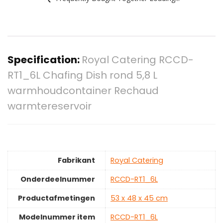
Specification:
Royal Catering RCCD-
RT1_6L Chafing Dish rond 5,8 L
warmhoudcontainer Rechaud
warmtereservoir
Fabrikant
‎Royal Catering
Onderdeelnummer
‎RCCD-RT1_6L
Productafmetingen
‎53 x 48 x 45 cm
Modelnummer item
‎RCCD-RT1_6L