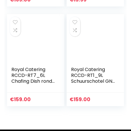
er Rechaud
roestvrij staal
Warmtereservoir
stapelbaar
Royal Catering
Royal Catering
RCCD-RT7_6L
RCCD-RT1_9L
Chafing Dish rond
Schuurschotel GN
met kijkvenster 5,5
1/1 8,5 L 2
L
brandstofcellen
warmhoudcontain
smalle standaard
€
159.00
€
159.00
er Rechaud
roestvrij stalen
warmtecontainer
schuurpan…