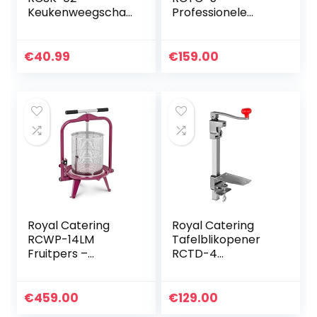
Keukenweegschaa
Professionele
l analoog 2 kg
Tomatensnijder to
analoge
5,5 mm
keukenweegschaa
Zaagbreedte
€
40.99
€
159.00
l
Roestvrij staal
keukenweegschaa
Afmetingen 45 x
l retro
20 x 20 cm…
Royal Catering
Royal Catering
RCWP-14LM
Tafelblikopener
Fruitpers –
RCTD-4
Handmatig 14 L –
blikopener
Roestvrij staal –
gastronomie
Fruitpers kopen –
roestvrij staal
€
459.00
€
129.00
Fruitpersen –
dekselopener voor