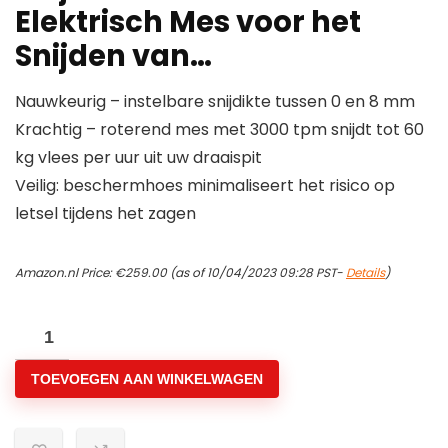
Elektrisch Mes voor het
Snijden van…
Nauwkeurig – instelbare snijdikte tussen 0 en 8 mm
Krachtig – roterend mes met 3000 tpm snijdt tot 60
kg vlees per uur uit uw draaispit
Veilig: beschermhoes minimaliseert het risico op
letsel tijdens het zagen
Amazon.nl Price:
€
259.00
(as of 10/04/2023 09:28 PST-
Details
)
Royal
Catering
TOEVOEGEN AAN WINKELWAGEN
RCKK-
80WL
Elektrische