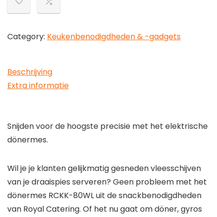
Draadloos
Dönermes
met
Category:
Keukenbenodigdheden & -gadgets
Extra
Snijblad
Beschrijving
van
Extra informatie
10
cm
Elektrisch
Snijden voor de hoogste precisie met het elektrische
Mes
dönermes.
voor
het
Wil je je klanten gelijkmatig gesneden vleesschijven
Snijden
van je draaispies serveren? Geen probleem met het
van…
dönermes RCKK-80WL uit de snackbenodigdheden
hoeveelheid
van Royal Catering. Of het nu gaat om döner, gyros