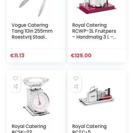
Vogue Catering
Royal Catering
Tang 10In 255mm
RCWP-3L Fruitpers
Roestvrij Staal
– Handmatig 3 L –
Keuken Voedsel
incl. opvangpot
Serving
met uitlooppijp –
Gebruiksvoorwerp
Fruitpers kopen –
€
11.13
€
129.00
Fruitpersen…
Royal Catering
Royal Catering
RCSK-02
RCTC-5