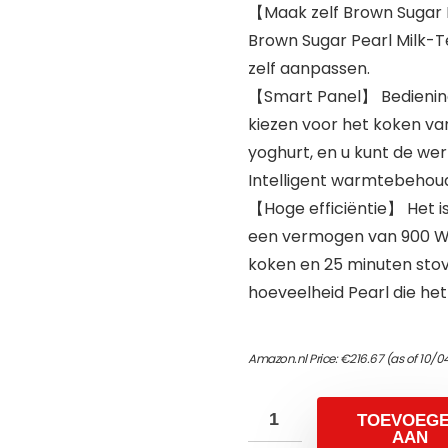
【Maak zelf Brown Sugar P
Brown Sugar Pearl Milk-T
zelf aanpassen.
【Smart Panel】 Bediening
kiezen voor het koken van
yoghurt, en u kunt de wer
Intelligent warmtebehoud 
【Hoge efficiëntie】 Het i
een vermogen van 900 W. 
koken en 25 minuten stove
hoeveelheid Pearl die het 
Amazon.nl Price:
€
216.67
(as of 10/0
TOEVOEG
AAN