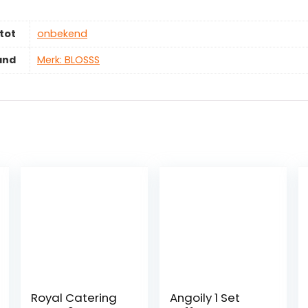
tot
‎onbekend
and
Merk: BLOSSS
Royal Catering
Angoily 1 Set