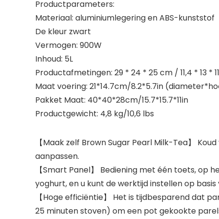
Productparameters:
Materiaal: aluminiumlegering en ABS-kunststof
De kleur zwart
Vermogen: 900W
Inhoud: 5L
Productafmetingen: 29 * 24 * 25 cm / 11,4 * 13 * 11
Maat voering: 21*14.7cm/8.2*5.7in (diameter*h
Pakket Maat: 40*40*28cm/15.7*15.7*11in
Productgewicht: 4,8 kg/10,6 lbs
【Maak zelf Brown Sugar Pearl Milk-Tea】 Koud we
aanpassen.
【Smart Panel】 Bediening met één toets, op het 
yoghurt, en u kunt de werktijd instellen op basi
【Hoge efficiëntie】 Het is tijdbesparend dat p
25 minuten stoven) om een ​​pot gekookte parels 