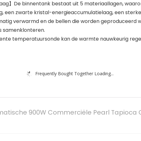
ag】De binnentank bestaat uit 5 materiaallagen, waaro
aag, een zwarte kristal-energieaccumulatielaag, een ste
jkmatig verwarmd en de bellen die worden geproduceerd 
ls samenklonteren.
nte temperatuursonde kan de warmte nauwkeurig regele
Frequently Bought Together Loading...
atische 900W Commerciële Pearl Tapioca C