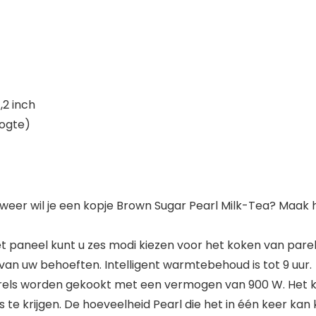
,2 inch
oogte)
er wil je een kopje Brown Sugar Pearl Milk-Tea? Maak het
paneel kunt u zes modi kiezen voor het koken van parel,
s van uw behoeften. Intelligent warmtebehoud is tot 9 uur.
arels worden gekookt met een vermogen van 900 W. Het k
te krijgen. De hoeveelheid Pearl die het in één keer kan ko