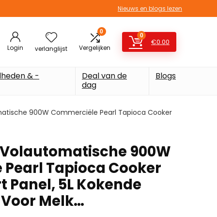
Nieuws en blogs lezen
0
0
€
0.00
Login
Vergelijken
verlanglijst
heden & -
Deal van de
Blogs
dag
atische 900W Commerciële Pearl Tapioca Cooker
 Volautomatische 900W
Pearl Tapioca Cooker
t Panel, 5L Kokende
 Voor Melk…