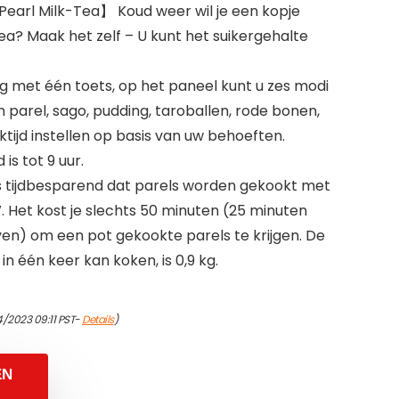
earl Milk-Tea】 Koud weer wil je een kopje
ea? Maak het zelf – U kunt het suikergehalte
 met één toets, op het paneel kunt u zes modi
 parel, sago, pudding, taroballen, rode bonen,
ktijd instellen op basis van uw behoeften.
is tot 9 uur.
s tijdbesparend dat parels worden gekookt met
Het kost je slechts 50 minuten (25 minuten
n) om een ​​pot gekookte parels te krijgen. De
in één keer kan koken, is 0,9 kg.
4/2023 09:11 PST-
Details
)
EN