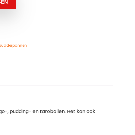
GEN
 sudderpannen
go-, pudding- en taroballen. Het kan ook