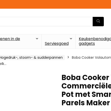
enen in de
Keukenbenodigd
Serviesgoed
gadgets
Hogedruk-, stoom- & sudderpannen
Boba Cooker Volautom
elk…
Boba Cooker
Commerciële 
Pot met Smar
Parels Maker