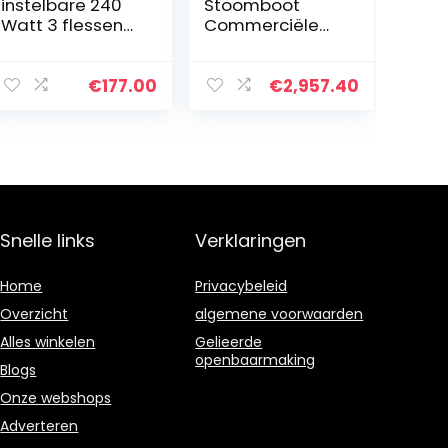
instelbare 240
Stoomboot
Watt 3 flessen
Commerciële
240 W 220 V-
Gestoomde
240 V
Groente
elektrische
Hittebehoud
€
177.00
€
2,957.40
sausverwarmer
Catering
sausverwarmer
Transparante
met…
Constante
Temperatuur
Stomende…
Snelle links
Verklaringen
Home
Privacybeleid
Overzicht
algemene voorwaarden
Alles winkelen
Gelieerde
openbaarmaking
Blogs
Onze webshops
Adverteren