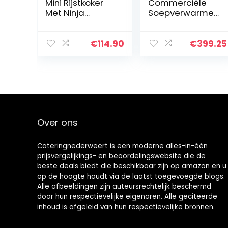
Mini Rijstkoker
Commerciële
Met Ninja
Soepverwarmen
Keramische
de Kachel,
Kom en
Buffetsoepverw
Advanced Fuzzy
armende
€
114.90
€
399.25
Logic (3,5 kop,
Emmer,
0,63 liter) 4…
Roestvrijstalen
Elektrische
Soepemmer,
Geschikt…
Over ons
Cateringnederweert is een moderne alles-in-één
prijsvergelijkings- en beoordelingswebsite die de
beste deals biedt die beschikbaar zijn op amazon en u
op de hoogte houdt via de laatst toegevoegde blogs.
Alle afbeeldingen zijn auteursrechtelijk beschermd
door hun respectievelijke eigenaren. Alle geciteerde
inhoud is afgeleid van hun respectievelijke bronnen.