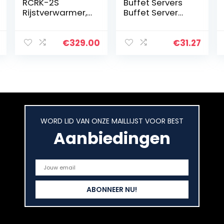
RCRK-2S
Buffet Servers
Rijstverwarmer,
Buffet Server
26 l, 110 W, met
Voedsel
antiaanbaklaag
Warmer RVS
, diameter pot
Stoomtafel
€
329.00
€
31.27
380 mm, incl.
Water Pan met
rijstlepel
Deksel voor
rijstkoker
Bruiloft Banket
Party…
WORD LID VAN ONZE MAILLIJST VOOR BEST
Aanbiedingen