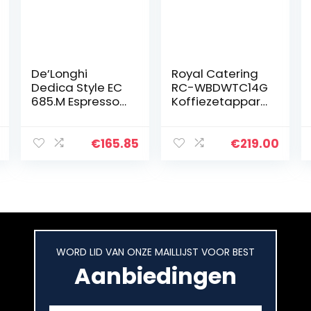
De’Longhi
Royal Catering
Dedica Style EC
RC-WBDWTC14G
685.M Espresso
Koffiezetappara
zeefdragermac
at, 14 liter,
hine,
roestvrij staal,
espressomachin
grijs,
€
165.85
€
219.00
e met
koffiezetappara
professionele
at,
melkopschuimer
volautomatisch
, slechts 15…
e…
WORD LID VAN ONZE MAILLIJST VOOR BEST
Aanbiedingen