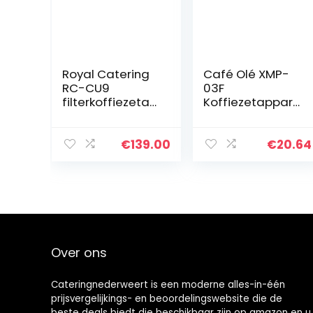
Royal Catering
Café Olé XMP-
RC-CU9
03F
filterkoffiezetap
Koffiezetappara
paraat, 9 liter,
at, van kunststof
roestvrij staal,
en glas, zwart,
met koperen
tamper van
€
139.00
€
20.64
kraan,
roestvrij staal,
koffiezetappara
350 ml, geschikt
at…
voor 3…
Over ons
Cateringnederweert is een moderne alles-in-één
prijsvergelijkings- en beoordelingswebsite die de
beste deals biedt die beschikbaar zijn op amazon en u