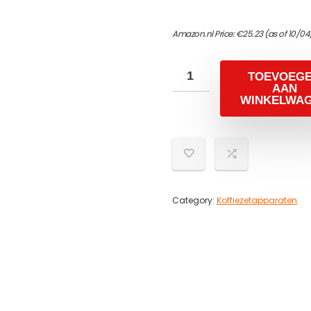
Amazon.nl Price:
€
25.23
(as of 10/04
TOEVOEG
AAN
WINKELWA
Category:
Koffiezetapparaten