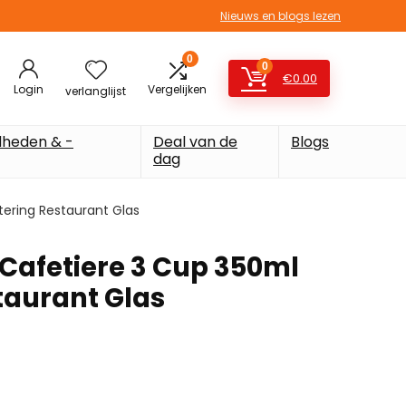
Nieuws en blogs lezen
0
0
€
0.00
Login
Vergelijken
verlanglijst
heden & -
Deal van de
Blogs
dag
ering Restaurant Glas
Cafetiere 3 Cup 350ml
taurant Glas