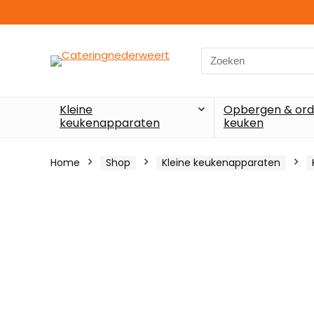
Search
for:
Kleine
Opbergen & ord
keukenapparaten
keuken
Home
Shop
Kleine keukenapparaten