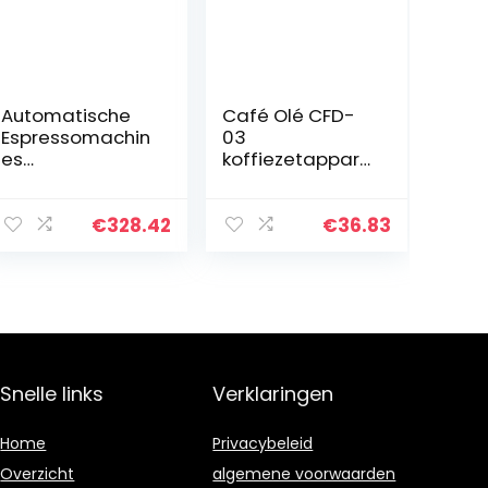
Automatische
Café Olé CFD-
Espressomachin
03
es
koffiezetappara
Koffiemachines
at, roestvrij
Home
staal 18/10,
Automatische
hoogglans
€
328.42
€
36.83
Amerikaanse
polish, 350 ml
Drip Small One
Koffiezetappara
at, 1200ml…
Snelle links
Verklaringen
Home
Privacybeleid
Overzicht
algemene voorwaarden