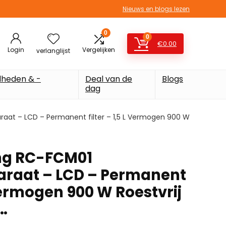
Nieuws en blogs lezen
0
0
€
0.00
Login
Vergelijken
verlanglijst
heden & -
Deal van de
Blogs
dag
raat – LCD – Permanent filter – 1,5 L Vermogen 900 W
ng RC-FCM01
araat – LCD – Permanent
L Vermogen 900 W Roestvrij
…