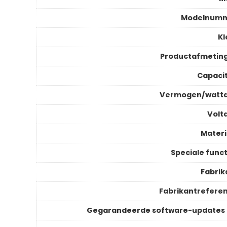
Modelnum
Kl
Productafmetin
Capacit
Vermogen/watt
Volt
Materi
Speciale funct
Fabrik
Fabrikantreferen
Gegarandeerde software-updates 