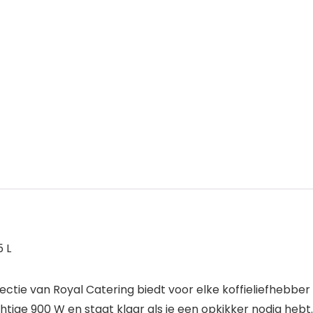
5 L
tie van Royal Catering biedt voor elke koffieliefhebber de
achtige 900 W en staat klaar als je een opkikker nodig he