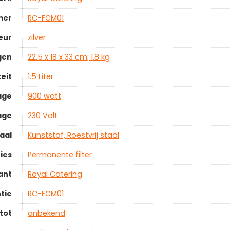
mer
‎RC-FCM01
eur
‎zilver
gen
‎22.5 x 18 x 33 cm; 1.8 kg
eit
‎1.5 Liter
age
‎900 watt
age
‎230 Volt
aal
‎Kunststof, Roestvrij staal
ies
‎Permanente filter
ant
‎Royal Catering
tie
‎RC-FCM01
tot
‎onbekend