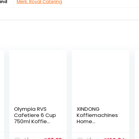
and
Merk: Royal Catering
Olympia RVS
XINDONG
Cafetiere 6 Cup
Koffiemachines
750ml Koffie
Home
Catering
Verwarming
Restaurant
Koffiemok