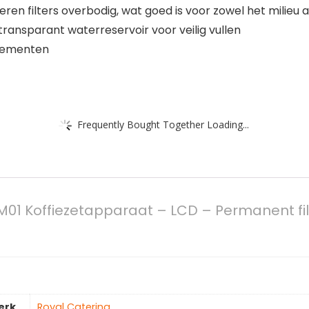
en filters overbodig, wat goed is voor zowel het milieu 
ransparant waterreservoir voor veilig vullen
elementen
Frequently Bought Together Loading...
01 Koffiezetapparaat – LCD – Permanent filt
erk
‎Royal Catering