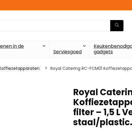
enen in de
Keukenbenodigd
Serviesgoed
gadgets
Koffiezetapparaten
Royal Catering RC-FCM01 Koffiezetappa
Royal Cateri
Koffiezetapp
filter – 1,5 
staal/plastic