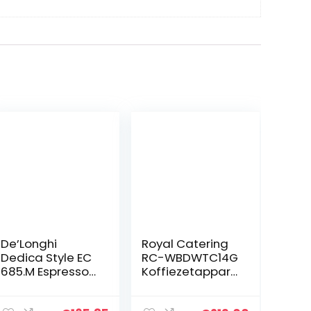
De’Longhi
Royal Catering
Dedica Style EC
RC-WBDWTC14G
685.M Espresso
Koffiezetappara
zeefdragermac
at, 14 liter,
hine,
roestvrij staal,