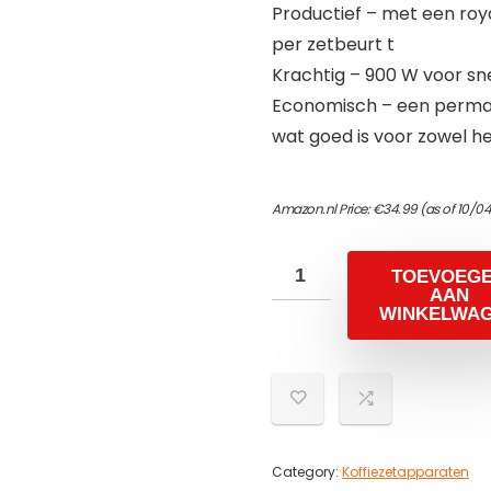
Productief – met een roya
per zetbeurt t
Krachtig – 900 W voor sn
Economisch – een permane
wat goed is voor zowel he
Amazon.nl Price:
€
34.99
(as of 10/04
TOEVOEG
AAN
WINKELWA
Category:
Koffiezetapparaten