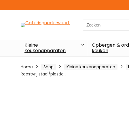
Search
for:
Kleine
Opbergen & ord
keukenapparaten
keuken
Home
Shop
Kleine keukenapparaten
Roestvrij staal/plastic…