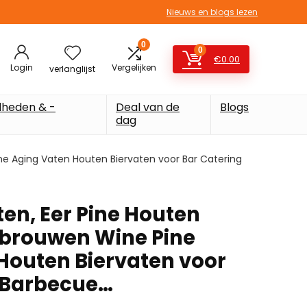
Nieuws en blogs lezen
0
0
€
0.00
Login
Vergelijken
verlanglijst
heden & -
Deal van de
Blogs
dag
ne Aging Vaten Houten Biervaten voor Bar Catering
en, Eer Pine Houten
ebrouwen Wine Pine
Houten Biervaten voor
 Barbecue…