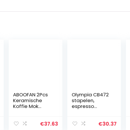
ABOOFAN 2Pcs
Olympia CB472
Keramische
stapelen,
Koffie Mok
espresso
Camping Cup
schoteltje, 12
Met Handvat
stuks
Camping Cup
€
37.63
€
30.37
Met Handvat