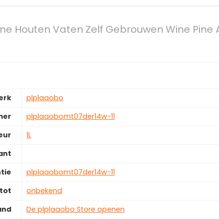
Pine Houten Vaten Zelf Gebrouwen Wine Pine 
erk
‎plplaaobo
mer
‎plplaaobomt07der14w-11
eur
‎1L
ant
tie
‎plplaaobomt07der14w-11
tot
‎onbekend
and
De plplaaobo Store openen