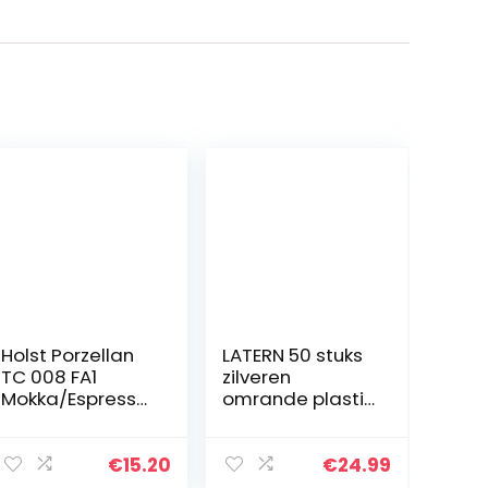
Holst Porzellan
LATERN 50 stuks
TC 008 FA1
zilveren
Mokka/Espresso
omrande plastic
-set “Catering”
kopjes, 360 ml
0,08 l met UTA
plastic bekers
112, wit, 23,6 x 9,6
herbruikbare
€
15.20
€
24.99
x 6,5 cm, 2
drinkbekers