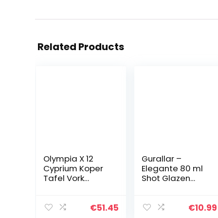
Related Products
Olympia X 12
Gurallar –
Cyprium Koper
Elegante 80 ml
Tafel Vork
Shot Glazen
Keuken
Doos van 6 Pubs
Restaurant
Restaurants
Catering Bestek
Catering
€
51.45
€
10.99