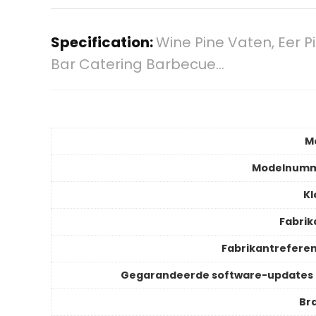
Specification:
Wine Pine Vaten, Eer 
Bar Catering Barbecue…
M
Modelnum
Kl
Fabrik
Fabrikantreferen
Gegarandeerde software-updates 
Br