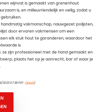
renen wijnvat is gemaakt van grenenhout
urzaam is, en milieuvriendelijk en veilig, zodat u
 gebruiken.
: handmatig vakmanschap, nauwgezet polijsten,
polijst door ervaren vakmensen om een ​​
sen elk stuk hout te garanderen, waardoor het
lwaarde is.
 ze zijn professioneel met de hand gemaakt en
ntwerp, plaats het op je aanrecht, bar of waar je
.
4/2023 07:38 PST-
Details
)
EN
GEN