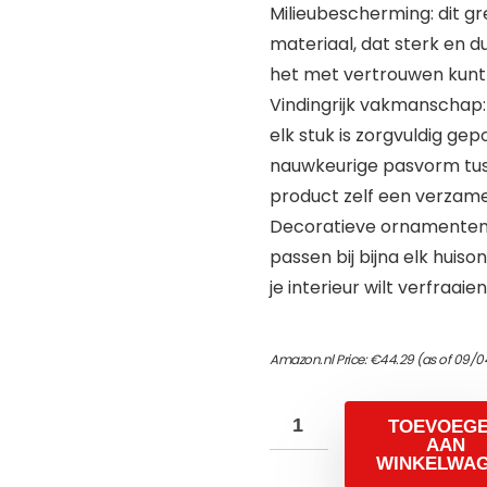
Milieubescherming: dit g
materiaal, dat sterk en du
het met vertrouwen kunt
Vindingrijk vakmanschap
elk stuk is zorgvuldig ge
nauwkeurige pasvorm tus
product zelf een verzame
Decoratieve ornamenten:
passen bij bijna elk huiso
je interieur wilt verfraaien
Amazon.nl Price:
€
44.29
(as of 09/0
TOEVOEG
AAN
WINKELWA