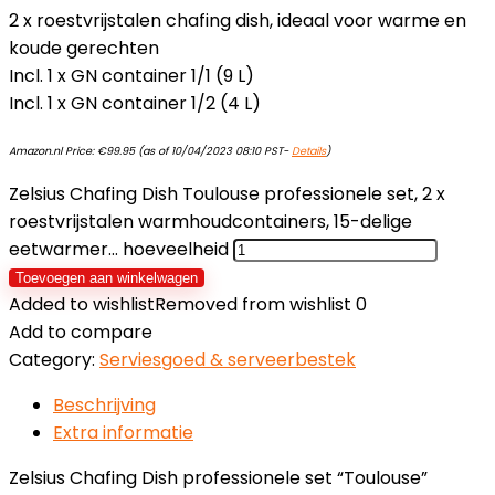
2 x roestvrijstalen chafing dish, ideaal voor warme en
koude gerechten
Incl. 1 x GN container 1/1 (9 L)
Incl. 1 x GN container 1/2 (4 L)
Amazon.nl Price:
€
99.95
(as of 10/04/2023 08:10 PST-
Details
)
Zelsius Chafing Dish Toulouse professionele set, 2 x
roestvrijstalen warmhoudcontainers, 15-delige
eetwarmer… hoeveelheid
Toevoegen aan winkelwagen
Added to wishlist
Removed from wishlist
0
Add to compare
Category:
Serviesgoed & serveerbestek
Beschrijving
Extra informatie
Zelsius Chafing Dish professionele set “Toulouse”