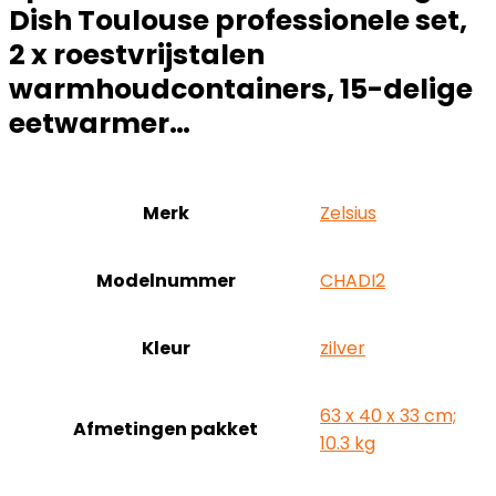
Dish Toulouse professionele set,
2 x roestvrijstalen
warmhoudcontainers, 15-delige
eetwarmer…
Merk
‎Zelsius
Modelnummer
‎CHADI2
Kleur
‎zilver
‎63 x 40 x 33 cm;
Afmetingen pakket
10.3 kg