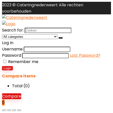
2023 © Cateringnederweert Alle rechten
voorbehouden
Search for:
Log In
Username
Password
Lost Password?
Remember me
Login
Compare items
Total (
0
)
Compare
0