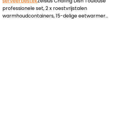
serveerbestek
Zelsius Chafing Dish Toulouse
professionele set, 2 x roestvrijstalen
warmhoudcontainers, 15-delige eetwarmer…