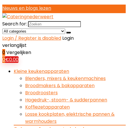
Nieuws en blogs lezen
Search for:
Login / Register is disabled
Login
verlanglijst
0
Vergelijken
0
€
0.00
Kleine keukenapparaten
Blenders, mixers & keukenmachines
Broodmakers & bakapparaten
Broodroosters
Hogedruk-, stoom- & sudderpannen
Koffiezetapparaten
Losse kookplaten, elektrische pannen &
warmhouders