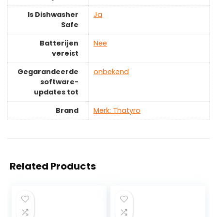
Is Dishwasher
‎Ja
Safe
Batterijen
‎Nee
vereist
Gegarandeerde
‎onbekend
software-
updates tot
Brand
Merk: Thatyro
Related Products