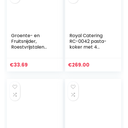
Groente- en
Royal Catering
Fruitsnijder,
RC-0042 pasta-
Roestvrijstalen
koker met 4
Citroen-
manden
aardappelsnijgere
temperatuur: 30-
edschap met
110 °C pasta-
€
33.69
€
269.00
Handbescherming
station
Handmatige
pastaskoker
Groentesnijder…
Gastro