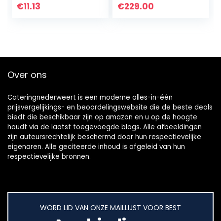
Gebruiksvoorwerp
als
€
11.13
€
229.00
Aardappelschaaf
machine
Groentesnijder
en…
Over ons
Cateringnederweert is een moderne alles-in-één
prijsvergelijkings- en beoordelingswebsite die de beste deals
biedt die beschikbaar zijn op amazon en u op de hoogte
houdt via de laatst toegevoegde blogs. Alle afbeeldingen
zijn auteursrechtelijk beschermd door hun respectievelijke
eigenaren. Alle geciteerde inhoud is afgeleid van hun
respectievelijke bronnen.
WORD LID VAN ONZE MAILLIJST VOOR BEST