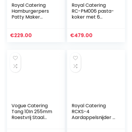
Royal Catering
Royal Catering
Hamburgerpers
RC-PM006 pasta-
Patty Maker
koker met 6
RCHM-150
manden
(diameter: 150
temperatuur: 30-
mm, voor 200 g
110 °C pasta-
€
229.00
€
479.00
patties, anti-slip
station
rubberen voetjes…
pastaskoker
Gastro
Vogue Catering
Royal Catering
Tang 10In 255mm
RCKS-4
Roestvrij Staal
Aardappelsnijder 5
Keuken Voedsel
Messen Roestvast
Serving
Handmatig Ideaal