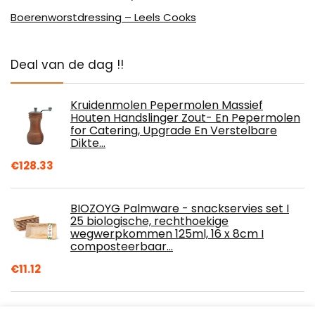
Boerenworstdressing – Leels Cooks
Deal van de dag !!
Kruidenmolen Pepermolen Massief
Houten Handslinger Zout- En Pepermolen
for Catering, Upgrade En Verstelbare
Dikte…
€
128.33
BIOZOYG Palmware - snackservies set I
25 biologische, rechthoekige
wegwerpkommen 125ml, 16 x 8cm I
composteerbaar…
€
11.12
Anneome 10 Stks Staal Catering Keuken