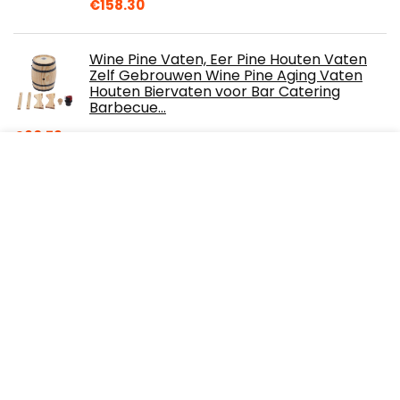
€
158.30
Wine Pine Vaten, Eer Pine Houten Vaten
Zelf Gebrouwen Wine Pine Aging Vaten
Houten Biervaten voor Bar Catering
Barbecue…
€
60.79
Royal Catering RVS Soep Chafing Schotel
Ronde Buffet Stoofpot Saus Voedsel
Warmer 10.5L RCCD-11-220 (Voedsel
Container Ø…
€
129.00
Over ons