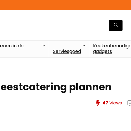
enen in de
Keukenbenodigd
Serviesgoed
gadgets
feestcatering plannen
47
Views