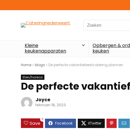
Search
for:
Kleine
Opbergen & ord
keukenapparaten
keuken
Home
»
blogs
»
De perfecte vakantiefeestcatering plannen
Eten/horeca
De perfecte vakantie
Joyce
februari 18, 2023
0
Save