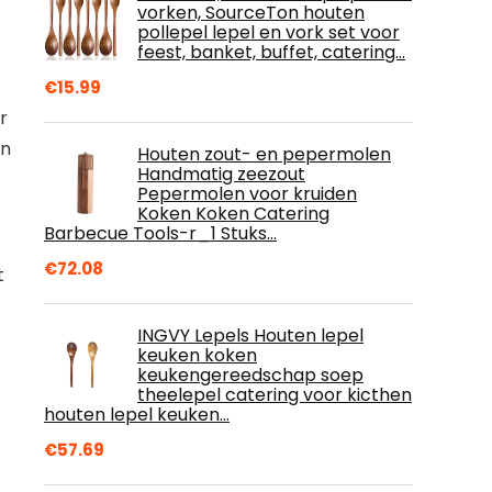
vorken, SourceTon houten
pollepel lepel en vork set voor
feest, banket, buffet, catering…
€
15.99
r
an
Houten zout- en pepermolen
Handmatig zeezout
Pepermolen voor kruiden
Koken Koken Catering
Barbecue Tools-r_1 Stuks…
€
72.08
t
INGVY Lepels Houten lepel
keuken koken
keukengereedschap soep
theelepel catering voor kicthen
houten lepel keuken…
€
57.69