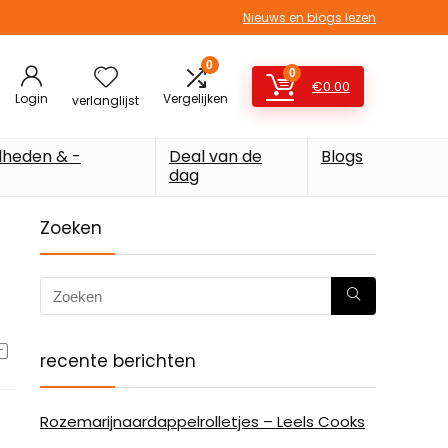
Nieuws en blogs lezen
0
0
€
0.00
Login
Vergelijken
verlanglijst
heden & -
Deal van de
Blogs
dag
Zoeken
recente berichten
Rozemarijnaardappelrolletjes – Leels Cooks