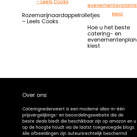
Rozemarijnaardappelrolletjes
– Leels Cooks
Hoe u het beste
catering- en
evenementenplann
kiest
Over ons
Cateringnederweert is een moderne alles-in-één
prijsvergelijkings- en beoordelingswebsite die de
beste deals biedt die beschikbaar zijn op amazon en u
op de hoogte houdt via de laatst toegevoegde blogs.
Alle afbeeldingen zijn auteursrechtelijk beschermd