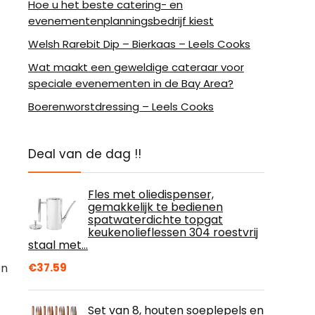
Hoe u het beste catering- en
evenementenplanningsbedrijf kiest
Welsh Rarebit Dip – Bierkaas – Leels Cooks
Wat maakt een geweldige cateraar voor
speciale evenementen in de Bay Area?
Boerenworstdressing – Leels Cooks
Deal van de dag !!
Fles met oliedispenser,
gemakkelijk te bedienen
spatwaterdichte topgat
keukenolieflessen 304 roestvrij
staal met…
€
37.59
en
Set van 8, houten soeplepels en